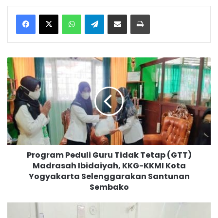
WhatsApp
Telegram
Bagikan melalui surel
Cetak
P
r
o
g
r
a
m
P
e
Program Peduli Guru Tidak Tetap (GTT)
d
Madrasah Ibidaiyah, KKG-KKMI Kota
u
Yogyakarta Selenggarakan Santunan
l
i
Sembako
G
u
M
r
T