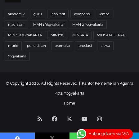
akademik
guru
inspiratif
kompetisi
lomba
madrasah
MAN 1 Yogyakarta
MAN 2 Yogyakarta
MIN 1 YOGYAKARTA
MIN1YK
MINSATA
MINSATAJUARA
murid
pendidikan
pramuka
prestasi
siswa
Yogyakarta
© Copyright 2026, All Rights Reserved | Kantor Kementerian Agama
Kota Yogyakarta
Home
RSS
Facebook
X
YouTube
Instagram
Hubungi kami via WA