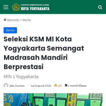
Menu
Ca
Beranda
/
Berita
Berita
Seleksi KSM MI Kota
Yogyakarta Semangat
Madrasah Mandiri
Berprestasi
MIN 1 Yogyakarta
jojo_humas
24 August 2021
567
1 menit dibaca