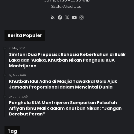
Jumat 07.30 – 16.30 WIB
r
Sabtu-Ahad Libur
a
RSS
Facebook
X
YouTube
Instagram
k
a
n
Berita Populer
S
a
11 May 2026
n
Simfoni Dua Preposisi: Rahasia Keberkahan di Balik
t
Laka dan ‘Alaika, Khutbah Nikah Penghulu KUA
u
Mantrijeron.
n
a
29 May 2026
n
Khutbah Idul Adha di Masjid Tawakkal Golo Ajak
Jamaah Proporsional dalam Mencintai Dunia
S
e
27 June 2026
m
Penghulu KUA Mantrijeron Sampaikan Falsafah
b
Alfiyah Ibnu Malik dalam Khutbah Nikah: “Jangan
a
Berebut Peran”
k
o
Tag