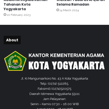
K
0
Tahanan Kota
Selama Ramadan
o
2
Yogyakarta
14 March 2024
t
1
10 February 2023
a
Y
o
g
y
About
a
k
a
r
t
a
S
e
Jl. Ki Mangunsarkoro No. 43 A Kota Yogyakarta
l
Telp. (0274) 512285,
e
Faksimili (0274)520575
n
Daerah Istimewa Yogyakarta 55111
g
Jam Pelayanan:
g
Senin – Kamis 07.30 – 16.00 WIB
a