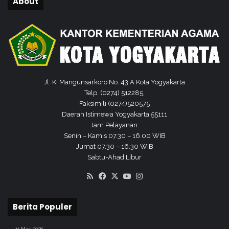
About
Jl. Ki Mangunsarkoro No. 43 A Kota Yogyakarta
Telp. (0274) 512285,
Faksimili (0274)520575
Daerah Istimewa Yogyakarta 55111
Jam Pelayanan:
Senin – Kamis 07.30 – 16.00 WIB
Jumat 07.30 – 16.30 WIB
Sabtu-Ahad Libur
RSS
Facebook
X
YouTube
Instagram
Berita Populer
11 May 2026