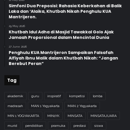
Simfoni Dua Preposisi: Rahasia Keberkahan di Balik
Laka dan ‘Alaika, Khutbah Nikah Penghulu KUA
Mantrijeron.
29 May 2026
Khutbah Idul Adha di Masjid Tawakkal Golo Ajak
Jamaah Proporsional dalam Mencintai Dunia
27 June 2026
Penghulu KUA Mantrijeron Sampaikan Falsafah
Alfiyah Ibnu Malik dalam Khutbah Nikah: “Jangan
Berebut Peran”
Tag
akademik
guru
inspiratif
kompetisi
lomba
madrasah
MAN 1 Yogyakarta
MAN 2 Yogyakarta
MIN 1 YOGYAKARTA
MIN1YK
MINSATA
MINSATAJUARA
murid
pendidikan
pramuka
prestasi
siswa