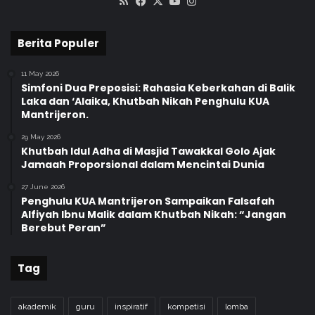
RSS
Facebook
X
YouTube
Instagram
Berita Populer
11 May 2026
Simfoni Dua Preposisi: Rahasia Keberkahan di Balik
Laka dan ‘Alaika, Khutbah Nikah Penghulu KUA
Mantrijeron.
29 May 2026
Khutbah Idul Adha di Masjid Tawakkal Golo Ajak
Jamaah Proporsional dalam Mencintai Dunia
27 June 2026
Penghulu KUA Mantrijeron Sampaikan Falsafah
Alfiyah Ibnu Malik dalam Khutbah Nikah: “Jangan
Berebut Peran”
Tag
akademik
guru
inspiratif
kompetisi
lomba