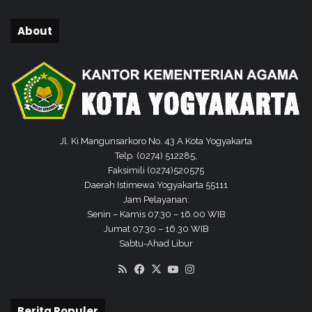
About
Jl. Ki Mangunsarkoro No. 43 A Kota Yogyakarta
Telp. (0274) 512285,
Faksimili (0274)520575
Daerah Istimewa Yogyakarta 55111
Jam Pelayanan:
Senin – Kamis 07.30 – 16.00 WIB
Jumat 07.30 – 16.30 WIB
Sabtu-Ahad Libur
RSS
Facebook
X
YouTube
Instagram
Berita Populer