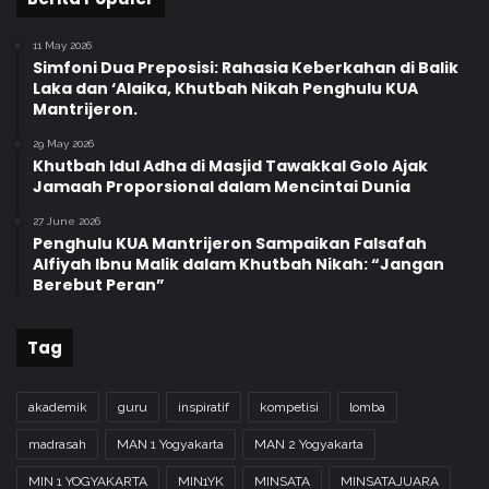
11 May 2026
Simfoni Dua Preposisi: Rahasia Keberkahan di Balik
Laka dan ‘Alaika, Khutbah Nikah Penghulu KUA
Mantrijeron.
29 May 2026
Khutbah Idul Adha di Masjid Tawakkal Golo Ajak
Jamaah Proporsional dalam Mencintai Dunia
27 June 2026
Penghulu KUA Mantrijeron Sampaikan Falsafah
Alfiyah Ibnu Malik dalam Khutbah Nikah: “Jangan
Berebut Peran”
Tag
akademik
guru
inspiratif
kompetisi
lomba
madrasah
MAN 1 Yogyakarta
MAN 2 Yogyakarta
MIN 1 YOGYAKARTA
MIN1YK
MINSATA
MINSATAJUARA