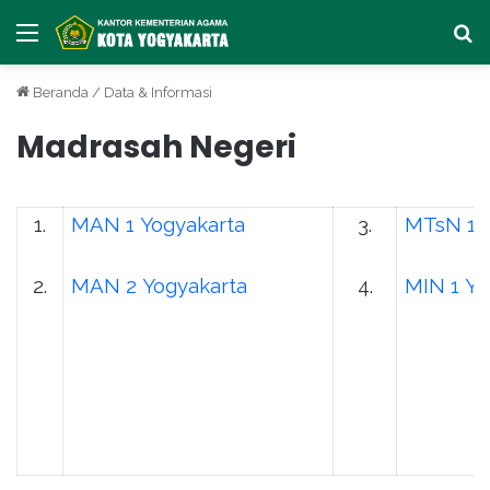
Menu
Ca
Beranda
/
Data & Informasi
Madrasah Negeri
1.
MAN
1
Yogyakarta
3.
MTsN
1
2.
MAN
2
Yogyakarta
4.
MIN
1
Yo