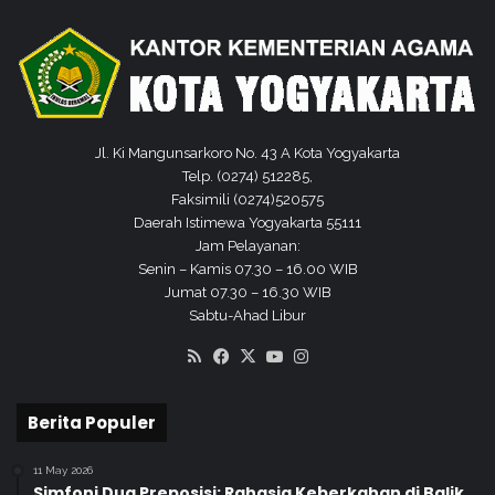
a
M
t
e
o
n
l
u
i
j
k
u
J
Jl. Ki Mangunsarkoro No. 43 A Kota Yogyakarta
e
Telp. (0274) 512285,
n
Faksimili (0274)520575
j
Daerah Istimewa Yogyakarta 55111
a
Jam Pelayanan:
n
Senin – Kamis 07.30 – 16.00 WIB
g
Jumat 07.30 – 16.30 WIB
M
Sabtu-Ahad Libur
u
RSS
Facebook
X
YouTube
Instagram
d
a
d
Berita Populer
a
n
11 May 2026
M
Simfoni Dua Preposisi: Rahasia Keberkahan di Balik