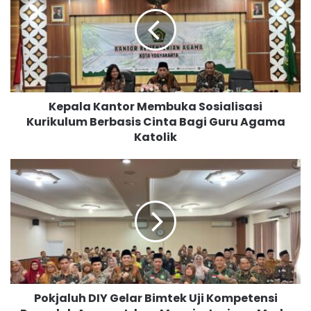
p
a
l
a
K
a
n
Kepala Kantor Membuka Sosialisasi
t
Kurikulum Berbasis Cinta Bagi Guru Agama
o
Katolik
r
M
e
P
m
o
b
k
u
j
k
a
a
l
S
u
o
h
s
D
i
Pokjaluh DIY Gelar Bimtek Uji Kompetensi
I
a