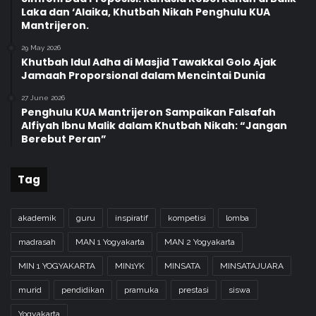
a
Laka dan ‘Alaika, Khutbah Nikah Penghulu KUA
d
Mantrijeron.
y
a
29 May 2026
Khutbah Idul Adha di Masjid Tawakkal Golo Ajak
Jamaah Proporsional dalam Mencintai Dunia
27 June 2026
Penghulu KUA Mantrijeron Sampaikan Falsafah
Alfiyah Ibnu Malik dalam Khutbah Nikah: “Jangan
Berebut Peran”
Tag
akademik
guru
inspiratif
kompetisi
lomba
madrasah
MAN 1 Yogyakarta
MAN 2 Yogyakarta
MIN 1 YOGYAKARTA
MIN1YK
MINSATA
MINSATAJUARA
murid
pendidikan
pramuka
prestasi
siswa
Yogyakarta