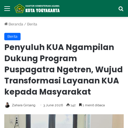
Menu
Ca
Beranda
/
Berita
Berita
Penyuluh KUA Ngampilan
Dukung Program
Puspagatra Ngetren, Wujud
Transformasi Layanan KUA
kepada Masyarakat
Zahara Girsang
3 June 2026
142
1 menit dibaca