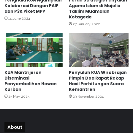
i
n
Kolaborasi Dengan PAIF
Agama Islam di Majelis
s
dan P3K Piket MPP
Taklim Muamalah
s
Kotagede
C
i
14 June 2024
i
P
27 January 2022
n
e
t
n
a
y
B
u
a
l
g
u
i
h
KUA Mantrijeron
Penyuluh KUA Wirobrajan
G
A
Diseminasi
Pimpin Doa Rapat Rekap
u
g
Penyembelihan Hewan
Hasil Perhitungan Suara
r
a
Kurban
Kemantren
u
m
25 May 2025
29 November 2024
A
a
g
I
a
s
m
l
a
a
About
K
m