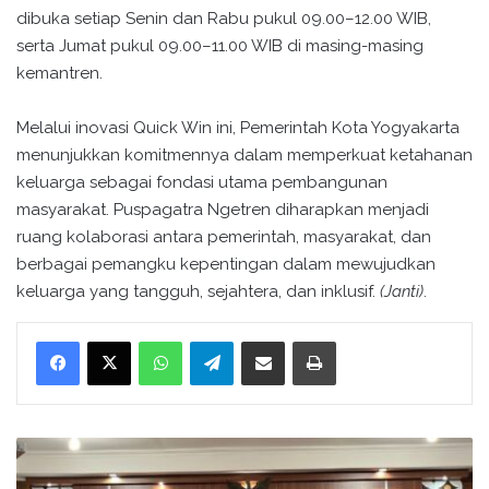
dibuka setiap Senin dan Rabu pukul 09.00–12.00 WIB,
serta Jumat pukul 09.00–11.00 WIB di masing-masing
kemantren.
Melalui inovasi Quick Win ini, Pemerintah Kota Yogyakarta
menunjukkan komitmennya dalam memperkuat ketahanan
keluarga sebagai fondasi utama pembangunan
masyarakat. Puspagatra Ngetren diharapkan menjadi
ruang kolaborasi antara pemerintah, masyarakat, dan
berbagai pemangku kepentingan dalam mewujudkan
keluarga yang tangguh, sejahtera, dan inklusif.
(Janti)
.
WhatsApp
Telegram
Bagikan melalui surel
Cetak
K
e