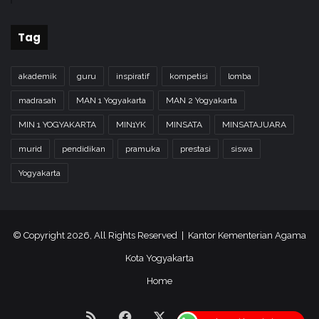
Tag
akademik
guru
inspiratif
kompetisi
lomba
madrasah
MAN 1 Yogyakarta
MAN 2 Yogyakarta
MIN 1 YOGYAKARTA
MIN1YK
MINSATA
MINSATAJUARA
murid
pendidikan
pramuka
prestasi
siswa
Yogyakarta
© Copyright 2026, All Rights Reserved | Kantor Kementerian Agama
Kota Yogyakarta
Home
RSS
Facebook
X
YouTube
Instagram