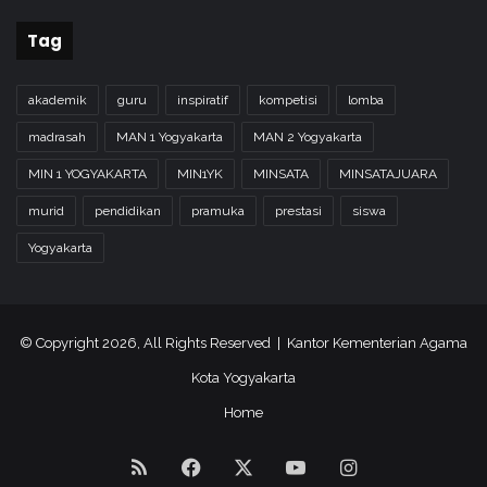
Tag
akademik
guru
inspiratif
kompetisi
lomba
madrasah
MAN 1 Yogyakarta
MAN 2 Yogyakarta
MIN 1 YOGYAKARTA
MIN1YK
MINSATA
MINSATAJUARA
murid
pendidikan
pramuka
prestasi
siswa
Yogyakarta
© Copyright 2026, All Rights Reserved | Kantor Kementerian Agama
Kota Yogyakarta
Home
RSS
Facebook
X
YouTube
Instagram