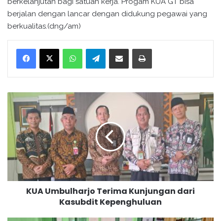
berkelanjutan bagi satuan kerja. Progam KUA GT bisa
berjalan dengan lancar dengan didukung pegawai yang
berkualitas.(dng/am)
WhatsApp
Telegram
Bagikan melalui surel
Cetak
K
U
A
U
m
b
u
l
h
KUA Umbulharjo Terima Kunjungan dari
a
Kasubdit Kepenghuluan
r
j