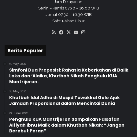
k
Jam Pelayanan:
a
Senin – Kamis 07.30 – 16.00 WIB
K
Jumat 07.30 – 16.30 WIB
e
Sabtu-Ahad Libur
l
RSS
Facebook
X
YouTube
Instagram
u
a
r
Berita Populer
g
a
11 May 2026
Simfoni Dua Preposisi: Rahasia Keberkahan di Balik
Laka dan ‘Alaika, Khutbah Nikah Penghulu KUA
Mantrijeron.
29 May 2026
Khutbah Idul Adha di Masjid Tawakkal Golo Ajak
Jamaah Proporsional dalam Mencintai Dunia
27 June 2026
Penghulu KUA Mantrijeron Sampaikan Falsafah
Alfiyah Ibnu Malik dalam Khutbah Nikah: “Jangan
Berebut Peran”