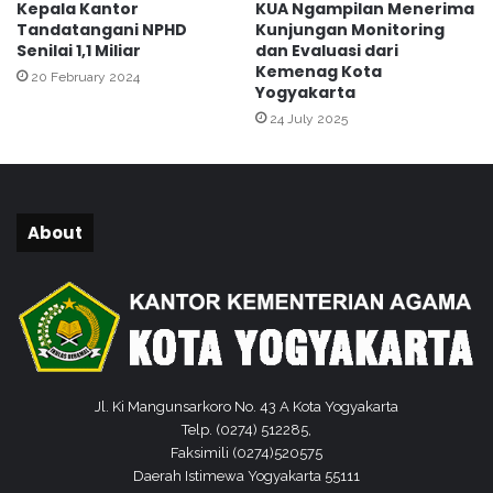
Kepala Kantor
KUA Ngampilan Menerima
a
Tandatangani NPHD
Kunjungan Monitoring
U
Senilai 1,1 Miliar
dan Evaluasi dari
N
Kemenag Kota
20 February 2024
Y
Yogyakarta
T
24 July 2025
e
n
t
a
n
About
g
P
r
o
b
l
e
m
Jl. Ki Mangunsarkoro No. 43 A Kota Yogyakarta
a
Telp. (0274) 512285,
t
Faksimili (0274)520575
i
Daerah Istimewa Yogyakarta 55111