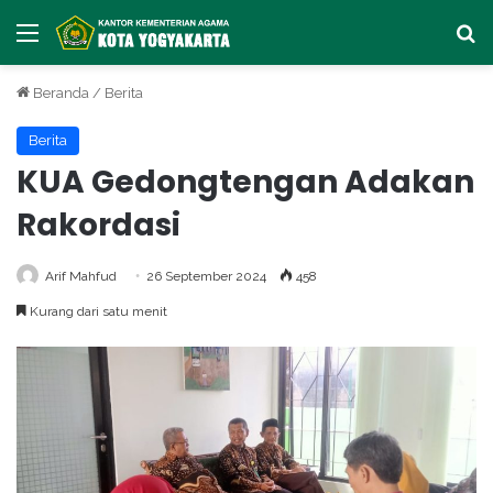
Menu
Ca
Beranda
/
Berita
Berita
KUA Gedongtengan Adakan
Rakordasi
Arif Mahfud
26 September 2024
458
Kurang dari satu menit