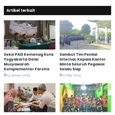
s
y
u
Artikel terkait
a
b
n
d
i
i
O
t
b
K
s
e
e
p
r
e
v
Seksi PAIS Kemenag Kota
Sambut Tim Penilai
n
a
Yogyakarta Gelar
Internal, Kepala Kantor
g
Musyawarah
Minta Seluruh Pegawai
s
Komplementer Farohis
Selalu Siap
h
i
u
M
13 January 2025
17 May 2024
l
a
u
h
a
a
n
s
i
s
w