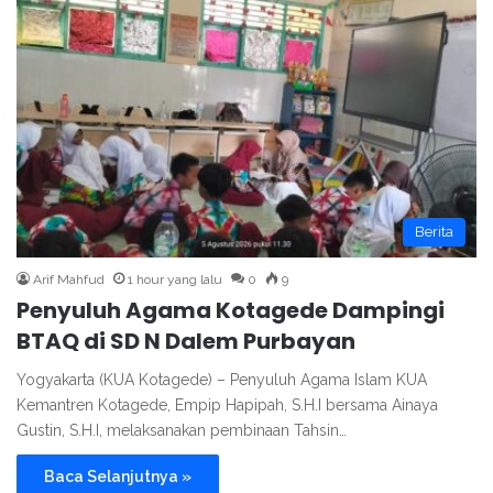
Berita
Arif Mahfud
1 hour yang lalu
0
9
Penyuluh Agama Kotagede Dampingi
BTAQ di SD N Dalem Purbayan
Yogyakarta (KUA Kotagede) – Penyuluh Agama Islam KUA
Kemantren Kotagede, Empip Hapipah, S.H.I bersama Ainaya
Gustin, S.H.I, melaksanakan pembinaan Tahsin…
Baca Selanjutnya »