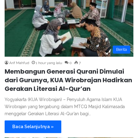
Berita
Arif Mahfud
1 hour yang lalu
0
7
Membangun Generasi Qurani Dimulai
dari Gurunya, KUA Wirobrajan Hadirkan
Gerakan Literasi Al-Qur’an
Yogyakarta (KUA Wirobrajan) – Penyuluh Agama Islam KUA
Wirobrajan yang tergabung dalam MTCQ Masjid Kalimasada
menggelar Gerakan Literasi Al-Qur’an bagi…
Baca Selanjutnya »