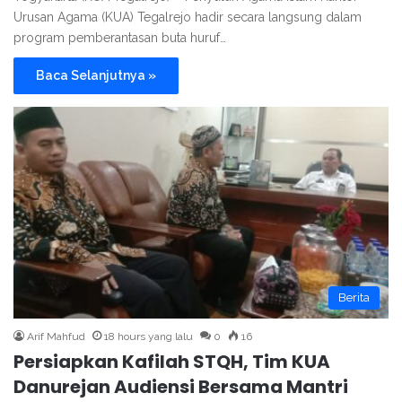
Urusan Agama (KUA) Tegalrejo hadir secara langsung dalam
program pemberantasan buta huruf…
Baca Selanjutnya »
Berita
Arif Mahfud
18 hours yang lalu
0
16
Persiapkan Kafilah STQH, Tim KUA
Danurejan Audiensi Bersama Mantri