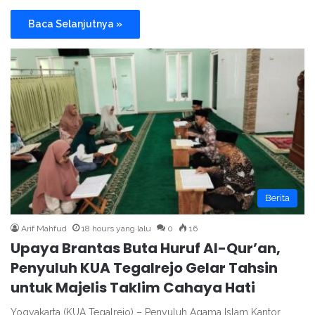
Baca Selanjutnya »
Berita
Arif Mahfud
18 hours yang lalu
0
16
Upaya Brantas Buta Huruf Al-Qur’an,
Penyuluh KUA Tegalrejo Gelar Tahsin
untuk Majelis Taklim Cahaya Hati
Yogyakarta (KUA Tegalrejo) – Penyuluh Agama Islam Kantor