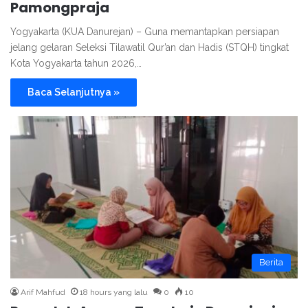
Pamongpraja
Yogyakarta (KUA Danurejan) – Guna memantapkan persiapan
jelang gelaran Seleksi Tilawatil Qur’an dan Hadis (STQH) tingkat
Kota Yogyakarta tahun 2026,…
Baca Selanjutnya »
Berita
Arif Mahfud
18 hours yang lalu
0
10