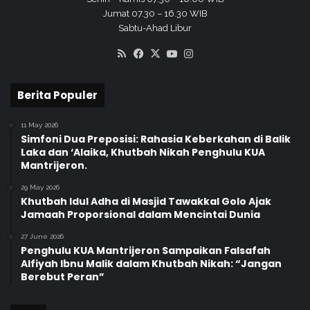
Jumat 07.30 – 16.30 WIB
Sabtu-Ahad Libur
RSS
Facebook
X
YouTube
Instagram
Berita Populer
11 May 2026
Simfoni Dua Preposisi: Rahasia Keberkahan di Balik
Laka dan ‘Alaika, Khutbah Nikah Penghulu KUA
Mantrijeron.
29 May 2026
Khutbah Idul Adha di Masjid Tawakkal Golo Ajak
Jamaah Proporsional dalam Mencintai Dunia
27 June 2026
Penghulu KUA Mantrijeron Sampaikan Falsafah
Alfiyah Ibnu Malik dalam Khutbah Nikah: “Jangan
Berebut Peran”