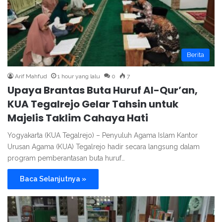
Berita
Arif Mahfud
1 hour yang lalu
0
7
Upaya Brantas Buta Huruf Al-Qur’an,
KUA Tegalrejo Gelar Tahsin untuk
Majelis Taklim Cahaya Hati
Yogyakarta (KUA Tegalrejo) – Penyuluh Agama Islam Kantor
Urusan Agama (KUA) Tegalrejo hadir secara langsung dalam
program pemberantasan buta huruf…
Baca Selanjutnya »