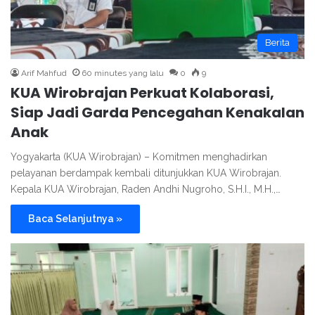
Berita
Arif Mahfud
60 minutes yang lalu
0
9
KUA Wirobrajan Perkuat Kolaborasi,
Siap Jadi Garda Pencegahan Kenakalan
Anak
Yogyakarta (KUA Wirobrajan) – Komitmen menghadirkan
pelayanan berdampak kembali ditunjukkan KUA Wirobrajan.
Kepala KUA Wirobrajan, Raden Andhi Nugroho, S.H.I., M.H.,…
Baca Selanjutnya »