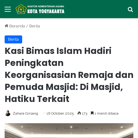
Menu
Ca
Beranda
/
Berita
Berita
Kasi Bimas Islam Hadiri
Peningkatan
Keorganisasian Remaja dan
Pemuda Masjid: Di Masjid,
Hatiku Terkait
Zahara Girsang
16 October 2025
173
1 menit dibaca