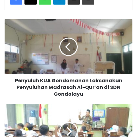
P
e
n
y
u
l
u
h
K
Penyuluh KUA Gondomanan Laksanakan
U
Penyuluhan Madrasah Al-Qur’an di SDN
A
Gondolayu
G
o
n
P
d
e
o
n
m
y
a
u