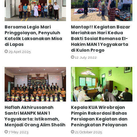
n
a
M
d
a
i
d
n
Bersama Legio Mari
Mantap!! Kegiatan Bazar
r
Pringgolayan, Penyuluh
Meriahkan Hari Kedua
S
a
Katolik Laksanakan Misa
Bakti Sosial Romansa El-
D
di Lapas
Hakim MAN 1 Yogyakarta
s
N
di Kulon Progo
a
P
29 April 2025
h
12 July 2022
u
A
j
l
o
-
k
Q
u
u
s
r
u
’
m
Haflah Akhirussanah
Kepala KUA Wirobrajan
a
a
Santri MANPK MAN 1
Pimpin Rakordasi Bahas
n
n
Yogyakarta: Istikomah,
Persiapan Kegiatan dan
d
Menjadi Orang Alim Sholih
Peningkatan Pelayanan
i
7 May 2023
21 October 2025
S