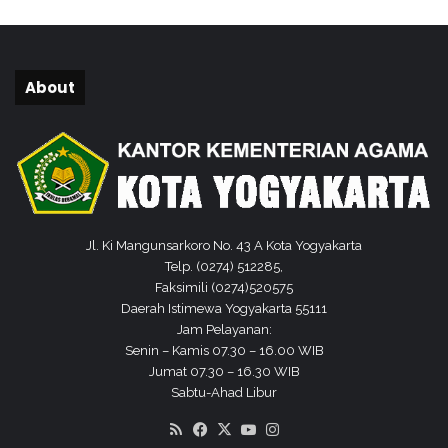
D
N
G
o
About
n
d
o
l
a
y
u
Jl. Ki Mangunsarkoro No. 43 A Kota Yogyakarta
Telp. (0274) 512285,
Faksimili (0274)520575
Daerah Istimewa Yogyakarta 55111
Jam Pelayanan:
Senin – Kamis 07.30 – 16.00 WIB
Jumat 07.30 – 16.30 WIB
Sabtu-Ahad Libur
RSS
Facebook
X
YouTube
Instagram