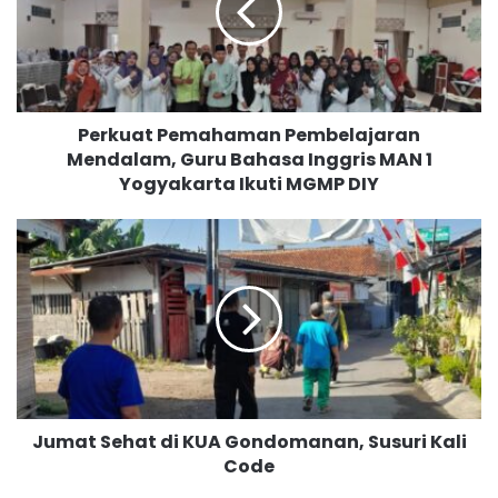
u
a
t
P
e
Perkuat Pemahaman Pembelajaran
m
Mendalam, Guru Bahasa Inggris MAN 1
a
Yogyakarta Ikuti MGMP DIY
h
a
m
J
a
u
n
m
P
a
e
t
m
S
b
e
e
h
l
a
a
Jumat Sehat di KUA Gondomanan, Susuri Kali
t
j
Code
d
a
i