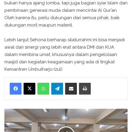
bukan hanya ajang lomba, tapi juga bagian syiar Islam dan
pembinaan generasi muda dalam mencintai Al Qur’an.
Oleh karena itu, perlu dukungan dari semua pihak, baik
dukungan moril maupun materiil.
Lebih lanjut Sehona berharap silaturrahmi ini bisa menjadi
awal dari sinergi yang lebih erat antara DMI dan KUA
dalam membina umat, khususnya dalam pengelolaan
masjid dan kegiatan keagamaan yang ada di tingkat
Kemantren Umbulharjo.(zul)
WhatsApp
Telegram
Bagikan melalui surel
Cetak
P
e
r
k