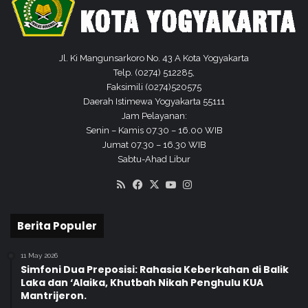
I
k
u
t
Jl. Ki Mangunsarkoro No. 43 A Kota Yogyakarta
i
Telp. (0274) 512285,
M
Faksimili (0274)520575
G
Daerah Istimewa Yogyakarta 55111
M
Jam Pelayanan:
P
Senin – Kamis 07.30 – 16.00 WIB
D
Jumat 07.30 – 16.30 WIB
I
Sabtu-Ahad Libur
Y
RSS
Facebook
X
YouTube
Instagram
Berita Populer
11 May 2026
Simfoni Dua Preposisi: Rahasia Keberkahan di Balik
Laka dan ‘Alaika, Khutbah Nikah Penghulu KUA
Mantrijeron.