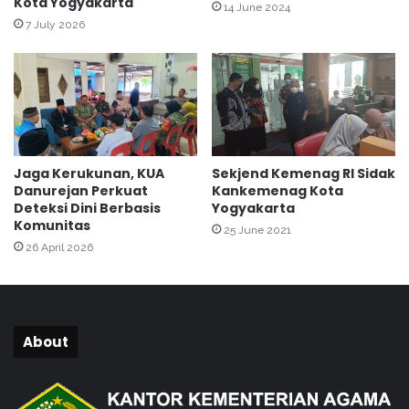
Kota Yogyakarta
a
a
14 June 2024
I
l
7 July 2026
n
i
g
C
g
o
r
d
i
e
s
M
Jaga Kerukunan, KUA
Sekjend Kemenag RI Sidak
A
Danurejan Perkuat
Kankemenag Kota
N
Deteksi Dini Berbasis
Yogyakarta
1
Komunitas
25 June 2021
Y
26 April 2026
o
g
y
a
k
About
a
r
t
a