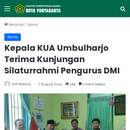
Menu
Ca
Beranda
/
Berita
Berita
Kepala KUA Umbulharjo
Terima Kunjungan
Silaturrahmi Pengurus DMI
Arif Mahfud
1 August 2025
269
1 menit dibaca