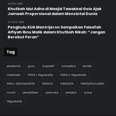
29 May 2026
Khutbah Idul Adha di Masjid Tawakkal Golo Ajak
Jamaah Proporsional dalam Mencintai Dunia
27 June 2026
Penghulu KUA Mantrijeron Sampaikan Falsafah
Alfiyah Ibnu Malik dalam Khutbah Nikah: “Jangan
Berebut Peran”
Tag
akademik
guru
inspiratif
kompetisi
lomba
madrasah
MAN 1 Yogyakarta
MAN 2 Yogyakarta
MIN 1 YOGYAKARTA
MIN1YK
MINSATA
MINSATAJUARA
murid
pendidikan
pramuka
prestasi
siswa
Yogyakarta