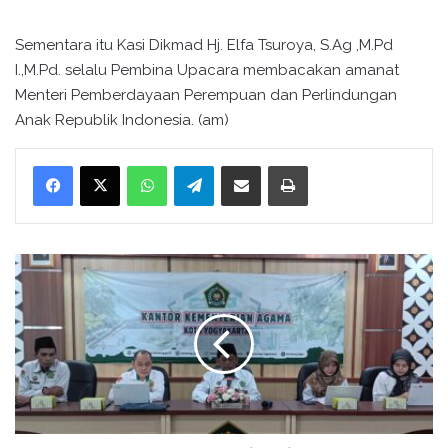
Sementara itu Kasi Dikmad Hj. Elfa Tsuroya, S.Ag ,M.Pd
I.,M.Pd. selalu Pembina Upacara membacakan amanat
Menteri Pemberdayaan Perempuan dan Perlindungan
Anak Republik Indonesia. (am)
WhatsApp
Telegram
Bagikan melalui surel
Cetak
K
e
p
a
l
a
K
a
n