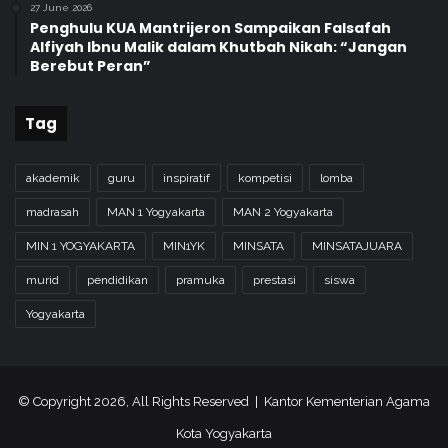
u
27 June 2026
Penghulu KUA Mantrijeron Sampaikan Falsafah
Alfiyah Ibnu Malik dalam Khutbah Nikah: “Jangan
Berebut Peran”
Tag
akademik
guru
inspiratif
kompetisi
lomba
madrasah
MAN 1 Yogyakarta
MAN 2 Yogyakarta
MIN 1 YOGYAKARTA
MIN1YK
MINSATA
MINSATAJUARA
murid
pendidikan
pramuka
prestasi
siswa
Yogyakarta
© Copyright 2026, All Rights Reserved | Kantor Kementerian Agama
Kota Yogyakarta