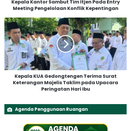
Kepala Kantor Sambut Tim Itjen Pada Entry
t
Meeting Pengelolaan Konflik Kepentingan
o
r
S
K
a
e
m
p
b
a
u
l
t
a
T
K
i
U
m
A
Kepala KUA Gedongtengen Terima Surat
I
G
t
Keterangan Majelis Taklim pada Upacara
e
j
Peringatan Hari Ibu
d
e
o
n
n
P
g
Agenda Penggunaan Ruangan
a
t
d
e
a
n
E