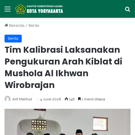
Menu
Ca
Beranda
/
Berita
Berita
Tim Kalibrasi Laksanakan
Pengukuran Arah Kiblat di
Mushola Al Ikhwan
Wirobrajan
Arif Mahfud
4 June 2026
146
1 menit dibaca