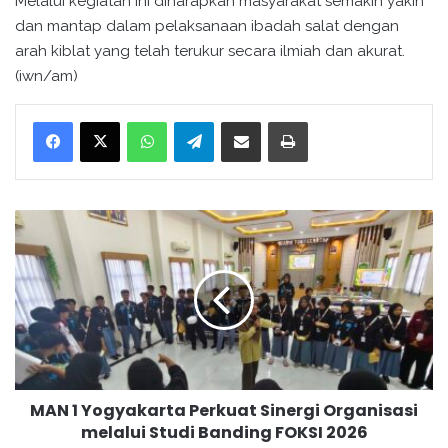
Melalui kegiatan ini diharapkan masyarakat semakin yakin
dan mantap dalam pelaksanaan ibadah salat dengan
arah kiblat yang telah terukur secara ilmiah dan akurat.
(iwn/am)
WhatsApp
Telegram
Bagikan melalui surel
Cetak
M
A
N
1
Y
o
g
y
a
MAN 1 Yogyakarta Perkuat Sinergi Organisasi
k
melalui Studi Banding FOKSI 2026
a