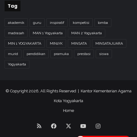
Tag
akademik
guru
inspiratif
kompetisi
lomba
madrasah
MAN 1 Yogyakarta
MAN 2 Yogyakarta
MIN 1 YOGYAKARTA
MIN1YK
MINSATA
MINSATAJUARA
murid
pendidikan
pramuka
prestasi
siswa
Yogyakarta
© Copyright 2026, All Rights Reserved | Kantor Kementerian Agama
Kota Yogyakarta
Home
RSS
Facebook
X
YouTube
Instagram