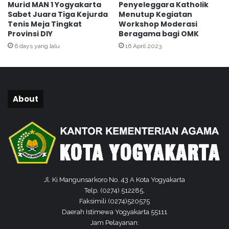
Murid MAN 1 Yogyakarta
Penyeleggara Katholik
i
M
Sabet Juara Tiga Kejurda
Menutup Kegiatan
n
a
Tenis Meja Tingkat
Workshop Moderasi
g
s
Provinsi DIY
Beragama bagi OMK
F
j
6 days yang lalu
16 April 2023
O
i
K
d
S
A
I
l
2
F
About
0
u
2
r
6
q
o
n
Jl. Ki Mangunsarkoro No. 43 A Kota Yogyakarta
Telp. (0274) 512285,
Faksimili (0274)520575
Daerah Istimewa Yogyakarta 55111
Jam Pelayanan: