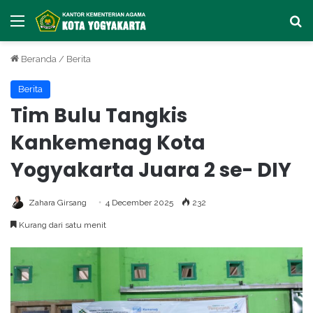
Menu
Ca
Beranda
/
Berita
Berita
Tim Bulu Tangkis
Kankemenag Kota
Yogyakarta Juara 2 se- DIY
Zahara Girsang
4 December 2025
232
Kurang dari satu menit