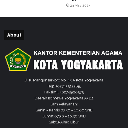
B
23 May 2025
a
n
t
u
a
About
n
K
o
r
b
a
n
Jl. Ki Mangunsarkoro No. 43 A Kota Yogyakarta
L
Telp. (0274) 512285,
o
Faksimili (0274)520575
n
Daerah Istimewa Yogyakarta 55111
g
Jam Pelayanan:
s
Senin – Kamis 07.30 – 16.00 WIB
o
Jumat 07.30 – 16.30 WIB
r
Sabtu-Ahad Libur