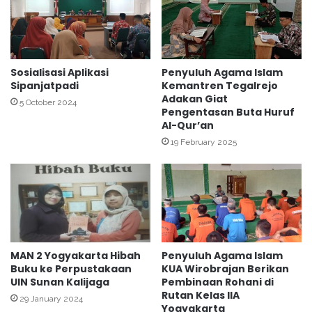
I
:
A
K
l
U
I
A
s
N
Sosialisasi Aplikasi
Penyuluh Agama Islam
l
Sipanjatpadi
Kemantren Tegalrejo
g
Adakan Giat
a
a
5 October 2024
Pengentasan Buta Huruf
m
m
Al-Qur’an
p
19 February 2025
i
l
a
n
S
a
l
u
MAN 2 Yogyakarta Hibah
Penyuluh Agama Islam
r
Buku ke Perpustakaan
KUA Wirobrajan Berikan
k
UIN Sunan Kalijaga
Pembinaan Rohani di
a
Rutan Kelas IIA
29 January 2024
n
Yogyakarta