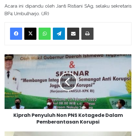
Acara ini dipandu oleh Janti Ristiani SAg, selaku sekretaris
BP4 Umbulharjo. (JR)
WhatsApp
Telegram
Bagikan melalui surel
Cetak
K
i
p
r
a
h
P
e
n
Kiprah Penyuluh Non PNS Kotagede Dalam
y
Pemberantasan Korupsi
u
l
u
F