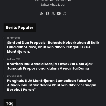
s
Sabtu-Ahad Libur
a
RSS
Facebook
X
YouTube
Instagram
m
a
Berita Populer
11 May 2026
Simfoni Dua Preposisi: Rahasia Keberkahan di Balik
Laka dan ‘Alaika, Khutbah Nikah Penghulu KUA
Mantrijeron.
29 May 2026
Khutbah Idul Adha di Masjid Tawakkal Golo Ajak
Jamaah Proporsional dalam Mencintai Dunia
27 June 2026
Penghulu KUA Mantrijeron Sampaikan Falsafah
Alfiyah Ibnu Malik dalam Khutbah Nikah: “Jangan
Berebut Peran”
Tag