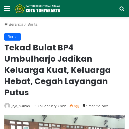
Menu
Ca
Beranda
/
Berita
Berita
Tekad Bulat BP4
Umbulharjo Jadikan
Keluarga Kuat, Keluarga
Hebat, Cegah Layangan
Putus
jojo_humas
26 February 2022
639
1 menit dibaca