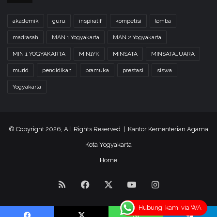
akademik
guru
inspiratif
kompetisi
lomba
madrasah
MAN 1 Yogyakarta
MAN 2 Yogyakarta
MIN 1 YOGYAKARTA
MIN1YK
MINSATA
MINSATAJUARA
murid
pendidikan
pramuka
prestasi
siswa
Yogyakarta
© Copyright 2026, All Rights Reserved | Kantor Kementerian Agama
Kota Yogyakarta
Home
RSS
Facebook
X
YouTube
Instagram
Hubungi kami via WA