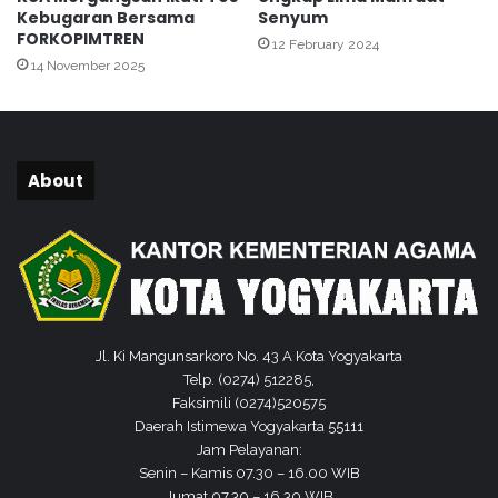
u
Kebugaran Bersama
Senyum
m
FORKOPIMTREN
12 February 2024
a
14 November 2025
n
A
d
a
k
About
a
n
R
a
k
o
r
d
Jl. Ki Mangunsarkoro No. 43 A Kota Yogyakarta
a
Telp. (0274) 512285,
s
Faksimili (0274)520575
i
Daerah Istimewa Yogyakarta 55111
B
Jam Pelayanan:
e
Senin – Kamis 07.30 – 16.00 WIB
r
Jumat 07.30 – 16.30 WIB