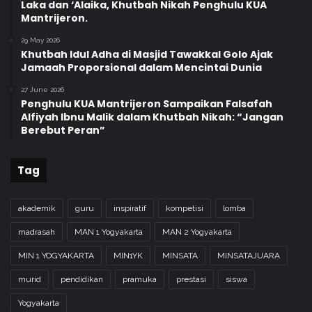
Laka dan ‘Alaika, Khutbah Nikah Penghulu KUA
Mantrijeron.
29 May 2026
Khutbah Idul Adha di Masjid Tawakkal Golo Ajak
Jamaah Proporsional dalam Mencintai Dunia
27 June 2026
Penghulu KUA Mantrijeron Sampaikan Falsafah
Alfiyah Ibnu Malik dalam Khutbah Nikah: “Jangan
Berebut Peran”
Tag
akademik
guru
inspiratif
kompetisi
lomba
madrasah
MAN 1 Yogyakarta
MAN 2 Yogyakarta
MIN 1 YOGYAKARTA
MIN1YK
MINSATA
MINSATAJUARA
murid
pendidikan
pramuka
prestasi
siswa
Yogyakarta