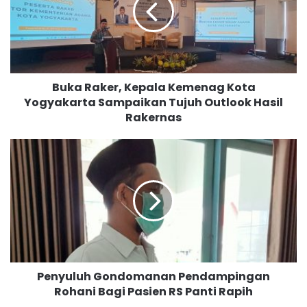
a
R
a
k
e
r
Buka Raker, Kepala Kemenag Kota
,
Yogyakarta Sampaikan Tujuh Outlook Hasil
K
Rakernas
e
p
a
P
l
e
a
n
K
y
e
u
m
l
e
u
n
h
a
G
g
Penyuluh Gondomanan Pendampingan
o
K
Rohani Bagi Pasien RS Panti Rapih
n
o
d