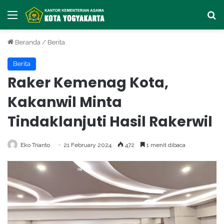
Menu
Ca
Beranda
/
Berita
Berita
Raker Kemenag Kota,
Kakanwil Minta
Tindaklanjuti Hasil Rakerwil
Eko Trianto
21 February 2024
472
1 menit dibaca