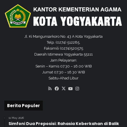
r
a
n
p
a
i
s
h
Jl. Ki Mangunsarkoro No. 43 A Kota Yogyakarta
Telp. (0274) 512285,
Faksimili (0274)520575
Daerah Istimewa Yogyakarta 55111
Jam Pelayanan:
Senin – Kamis 07.30 – 16.00 WIB
Jumat 07.30 – 16.30 WIB
Sabtu-Ahad Libur
RSS
Facebook
X
YouTube
Instagram
Berita Populer
11 May 2026
Simfoni Dua Preposisi: Rahasia Keberkahan di Balik