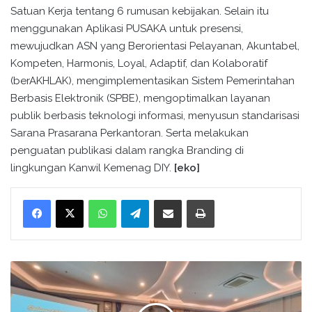
Satuan Kerja tentang 6 rumusan kebijakan. Selain itu
menggunakan Aplikasi PUSAKA untuk presensi,
mewujudkan ASN yang Berorientasi Pelayanan, Akuntabel,
Kompeten, Harmonis, Loyal, Adaptif, dan Kolaboratif
(berAKHLAK), mengimplementasikan Sistem Pemerintahan
Berbasis Elektronik (SPBE), mengoptimalkan layanan
publik berbasis teknologi informasi, menyusun standarisasi
Sarana Prasarana Perkantoran. Serta melakukan
penguatan publikasi dalam rangka Branding di
lingkungan Kanwil Kemenag DIY.
[eko]
WhatsApp
Telegram
Bagikan melalui surel
Cetak
B
u
k