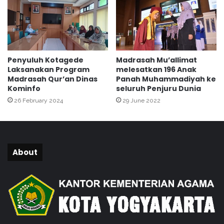
i
E
H
S
a
P
k
A
i
R
Penyuluh Kotagede
Madrasah Mu’allimat
k
A
Laksanakan Program
melesatkan 196 Anak
a
N
Madrasah Qur’an Dinas
Panah Muhammadiyah ke
t
I
Kominfo
seluruh Penjuru Dunia
U
T
26 February 2024
29 June 2022
j
i
i
n
a
g
n
k
H
a
About
i
t
d
D
u
I
p
Y