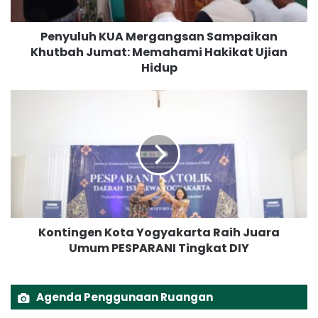
h
K
Penyuluh KUA Mergangsan Sampaikan
U
Khutbah Jumat: Memahami Hakikat Ujian
A
Hidup
M
e
r
K
g
o
a
n
n
t
g
i
s
n
a
g
n
e
S
n
a
Kontingen Kota Yogyakarta Raih Juara
K
m
Umum PESPARANI Tingkat DIY
o
p
t
a
a
i
Y
Agenda Penggunaan Ruangan
k
o