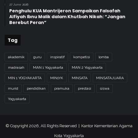
27 June 2026
Penghulu KUA Mantrijeron Sampaikan Falsafah
Alfiyah Ibnu Malik dalam Khutbah Nikah: “Jangan
Berebut Peran”
Tag
akademik
guru
inspiratif
kompetisi
lomba
madrasah
MAN 1 Yogyakarta
MAN 2 Yogyakarta
MIN 1 YOGYAKARTA
MIN1YK
MINSATA
MINSATAJUARA
murid
pendidikan
pramuka
prestasi
siswa
Yogyakarta
© Copyright 2026, All Rights Reserved | Kantor Kementerian Agama
Kota Yogyakarta