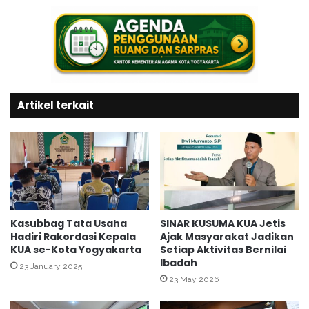
a
g
n
y
K
a
h
k
u
a
t
r
b
t
a
Artikel terkait
a
h
R
J
a
u
i
m
h
a
J
t
u
:
a
M
r
Kasubbag Tata Usaha
SINAR KUSUMA KUA Jetis
e
Hadiri Rakordasi Kepala
Ajak Masyarakat Jadikan
a
m
KUA se-Kota Yogyakarta
Setiap Aktivitas Bernilai
U
Ibadah
a
m
23 January 2025
h
u
23 May 2026
a
m
m
P