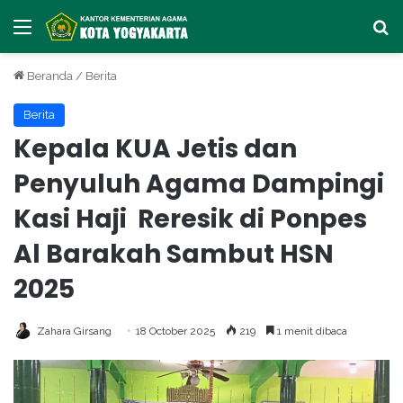
Menu
Ca
Beranda
/
Berita
Berita
Kepala KUA Jetis dan
Penyuluh Agama Dampingi
Kasi Haji Reresik di Ponpes
Al Barakah Sambut HSN
2025
Zahara Girsang
18 October 2025
219
1 menit dibaca