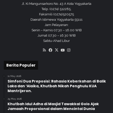
Jl. Ki Mangunsarkoro No. 43 A Kota Yogyakarta
Telp. (0274) 512285,
Faksimili (0274)520575
Daerah Istimewa Yogyakarta 55111
Jam Pelayanan:
Senin – Kamis 07.30 – 16.00 WIB
Jumat 07.30 – 16.30 WIB
Sabtu-Ahad Libur
RSS
Facebook
X
YouTube
Instagram
Berita Populer
11 May 2026
Simfoni Dua Preposisi: Rahasia Keberkahan di Balik
Laka dan ‘Alaika, Khutbah Nikah Penghulu KUA
Mantrijeron.
29 May 2026
Khutbah Idul Adha di Masjid Tawakkal Golo Ajak
Jamaah Proporsional dalam Mencintai Dunia