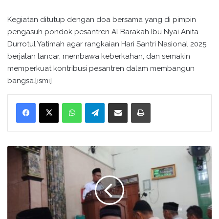
Kegiatan ditutup dengan doa bersama yang di pimpin
pengasuh pondok pesantren Al Barakah Ibu Nyai Anita
Durrotul Yatimah agar rangkaian Hari Santri Nasional 2025
berjalan lancar, membawa keberkahan, dan semakin
memperkuat kontribusi pesantren dalam membangun
bangsa.[ismi]
WhatsApp
Telegram
Bagikan melalui surel
Cetak
P
e
n
y
u
l
u