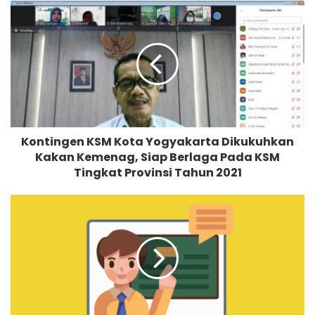
K
o
n
t
i
n
g
e
n
Kontingen KSM Kota Yogyakarta Dikukuhkan
K
Kakan Kemenag, Siap Berlaga Pada KSM
S
Tingkat Provinsi Tahun 2021
M
K
o
I
t
n
a
s
Y
p
o
i
g
r
y
a
a
s