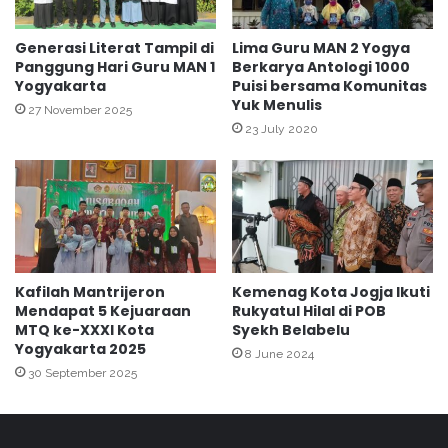
G
m
u
e
r
Generasi Literat Tampil di
Lima Guru MAN 2 Yogya
n
u
Panggung Hari Guru MAN 1
Berkarya Antologi 1000
a
Yogyakarta
Puisi bersama Komunitas
I
Yuk Menulis
g
a
27 November 2025
,
l
23 July 2020
S
a
i
h
a
M
p
e
B
m
e
b
r
a
Kafilah Mantrijeron
Kemenag Kota Jogja Ikuti
l
n
Mendapat 5 Kejuaraan
Rukyatul Hilal di POB
a
t
MTQ ke-XXXI Kota
Syekh Belabelu
g
u
Yogyakarta 2025
8 June 2024
a
M
30 September 2025
P
u
a
r
d
i
a
d