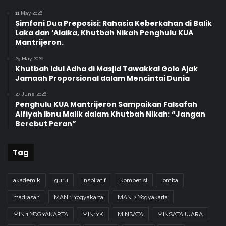
u
U
n
11 May 2026
n
Simfoni Dua Preposisi: Rahasia Keberkahan di Balik
2
t
Laka dan ‘Alaika, Khutbah Nikah Penghulu KUA
0
u
Mantrijeron.
2
k
1
D
29 May 2026
Khutbah Idul Adha di Masjid Tawakkal Golo Ajak
i
Jamaah Proporsional dalam Mencintai Dunia
r
i
27 June 2026
n
Penghulu KUA Mantrijeron Sampaikan Falsafah
y
Alfiyah Ibnu Malik dalam Khutbah Nikah: “Jangan
a
Berebut Peran”
Tag
akademik
guru
inspiratif
kompetisi
lomba
madrasah
MAN 1 Yogyakarta
MAN 2 Yogyakarta
MIN 1 YOGYAKARTA
MIN1YK
MINSATA
MINSATAJUARA