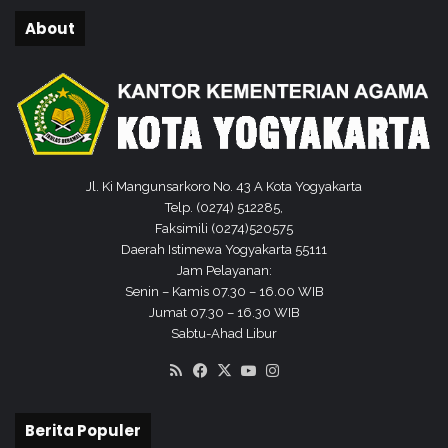
K
M
About
S
e
M
n
T
e
i
m
n
u
g
k
k
a
a
n
Jl. Ki Mangunsarkoro No. 43 A Kota Yogyakarta
t
R
Telp. (0274) 512285,
P
e
Faksimili (0274)520575
r
n
Daerah Istimewa Yogyakarta 55111
o
c
Jam Pelayanan:
v
a
Senin – Kamis 07.30 – 16.00 WIB
i
n
Jumat 07.30 – 16.30 WIB
n
a
Sabtu-Ahad Libur
s
T
i
RSS
Facebook
X
YouTube
Instagram
u
T
h
a
a
Berita Populer
h
n