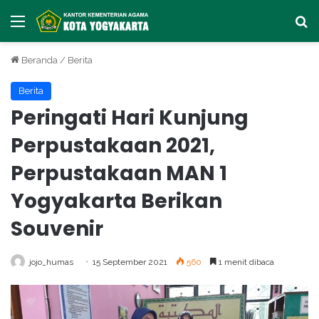
Menu
Ca
Beranda
/
Berita
Berita
Peringati Hari Kunjung
Perpustakaan 2021,
Perpustakaan MAN 1
Yogyakarta Berikan
Souvenir
jojo_humas
15 September 2021
560
1 menit dibaca