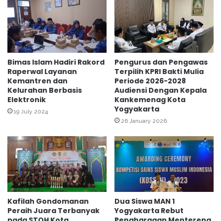
i
t
P
u
a
a
m
l
o
d
n
i
Bimas Islam Hadiri Rakord
Pengurus dan Pengawas
g
Raperwal Layanan
Terpilih KPRI Bakti Mulia
K
Kemantren dan
Periode 2026-2028
P
e
Kelurahan Berbasis
Audiensi Dengan Kepala
r
m
Elektronik
Kankemenag Kota
a
a
Yogyakarta
j
19 July 2024
n
26 January 2026
a
t
r
e
n
G
e
d
o
Kafilah Gondomanan
Dua Siswa MAN 1
n
Peraih Juara Terbanyak
Yogyakarta Rebut
g
pada STQH Kota
Penghargaan Mentereng