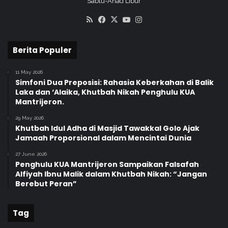
Sabtu-Ahad Libur
RSS
Facebook
X
YouTube
Instagram
Berita Populer
11 May 2026
Simfoni Dua Preposisi: Rahasia Keberkahan di Balik
Laka dan ‘Alaika, Khutbah Nikah Penghulu KUA
Mantrijeron.
29 May 2026
Khutbah Idul Adha di Masjid Tawakkal Golo Ajak
Jamaah Proporsional dalam Mencintai Dunia
27 June 2026
Penghulu KUA Mantrijeron Sampaikan Falsafah
Alfiyah Ibnu Malik dalam Khutbah Nikah: “Jangan
Berebut Peran”
Tag