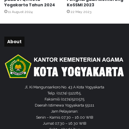
t
Yogakarta Tahun 2024
KoSSMI 2023
e
11 August 2024
22 May 2023
n
g
e
n
About
Jl. Ki Mangunsarkoro No. 43 A Kota Yogyakarta
Telp. (0274) 512285,
Faksimili (0274)520575
Daerah Istimewa Yogyakarta 55111
Jam Pelayanan:
Senin – Kamis 07.30 – 16.00 WIB
Jumat 07.30 – 16.30 WIB