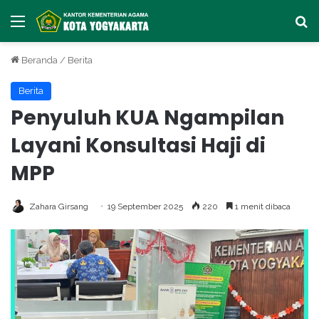
Menu
Ca
Beranda
/
Berita
Berita
Penyuluh KUA Ngampilan
Layani Konsultasi Haji di
MPP
Zahara Girsang
19 September 2025
220
1 menit dibaca