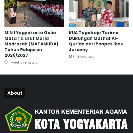
k
u
t
i
P
MIN 1 Yogyakarta Gelar
KUA Tegalrejo Terima
e
Masa Ta’aruf Murid
Dukungan Mushaf Al-
m
Madrasah (MATAMUDA)
Qur’an dari Ponpes Ibnu
b
Tahun Pelajaran
Juraimy
i
2026/2027
8 March 2025
n
3 weeks yang lalu
a
a
n
d
a
About
n
D
o
a
B
e