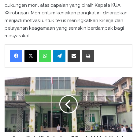
dukungan moril atas capaian yang diraih Kepala KUA
Wirobrajan. Momentum kenaikan pangkat ini diharapkan
menjadi motivasi untuk terus meningkatkan kinerja dan
pelayanan keagamaan yang semakin berdampak bagi
masyarakat.
WhatsApp
Telegram
Bagikan melalui surel
Cetak
G
a
r
a
K
a
t
o
l