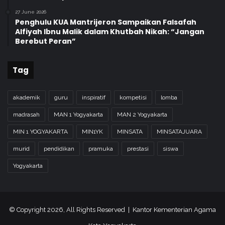
8
27 June 2026
0
Penghulu KUA Mantrijeron Sampaikan Falsafah
Alfiyah Ibnu Malik dalam Khutbah Nikah: “Jangan
Berebut Peran”
Tag
akademik
guru
inspiratif
kompetisi
lomba
madrasah
MAN 1 Yogyakarta
MAN 2 Yogyakarta
MIN 1 YOGYAKARTA
MIN1YK
MINSATA
MINSATAJUARA
murid
pendidikan
pramuka
prestasi
siswa
Yogyakarta
© Copyright 2026, All Rights Reserved | Kantor Kementerian Agama