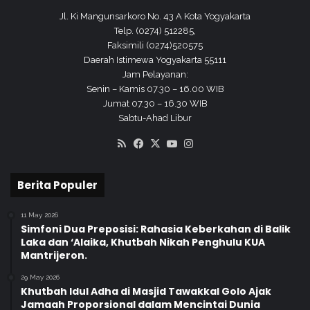
r
Jl. Ki Mangunsarkoro No. 43 A Kota Yogyakarta
s
Telp. (0274) 512285,
a
Faksimili (0274)520575
m
Daerah Istimewa Yogyakarta 55111
a
Jam Pelayanan:
d
Senin – Kamis 07.30 – 16.00 WIB
a
Jumat 07.30 – 16.30 WIB
l
Sabtu-Ahad Libur
a
m
RSS
Facebook
X
YouTube
Instagram
R
a
n
Berita Populer
g
k
11 May 2026
a
Simfoni Dua Preposisi: Rahasia Keberkahan di Balik
H
Laka dan ‘Alaika, Khutbah Nikah Penghulu KUA
A
Mantrijeron.
B
29 May 2026
k
Khutbah Idul Adha di Masjid Tawakkal Golo Ajak
e
Jamaah Proporsional dalam Mencintai Dunia
-