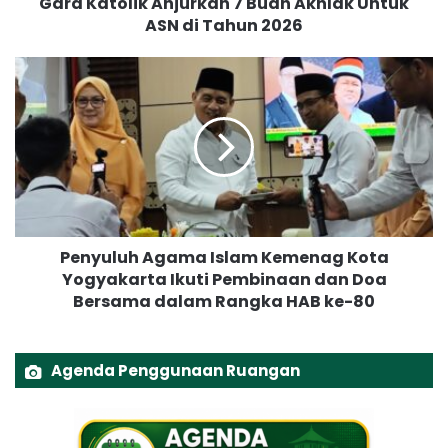
Gara Katolik Anjurkan 7 Buah Akhlak Untuk
i
ASN di Tahun 2026
k
A
n
P
j
e
u
n
r
y
k
u
a
l
n
u
7
h
B
A
Penyuluh Agama Islam Kemenag Kota
u
g
a
Yogyakarta Ikuti Pembinaan dan Doa
a
h
Bersama dalam Rangka HAB ke-80
m
A
a
k
I
h
s
Agenda Penggunaan Ruangan
l
l
a
a
k
m
U
K