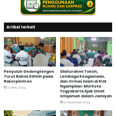
n
e
t
m
u
e
k
n
A
Artikel terkait
a
S
g
N
K
d
o
i
t
T
a
a
Y
h
o
u
g
Penyuluh Gedongtengen
Silaturahmi Tokoh,
n
y
Turut Bahas Klithih pada
Lembaga Keagamaan,
2
Rakorpimtren
dan Ormas Islam di KUA
a
Ngampilan: MUI Kota
0
k
23 May 2024
Yogyakarta Ajak Umat
2
a
Istiqamah dalam Jamiyah
6
r
12 November 2025
t
a
I