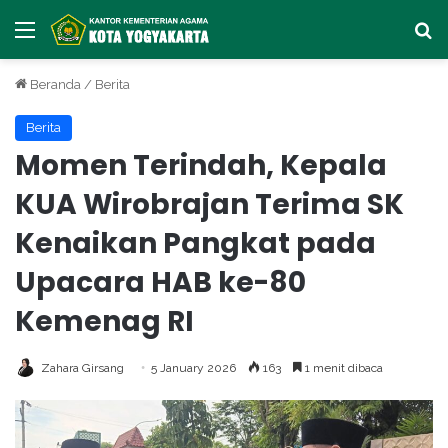
Menu
Ca
Beranda
/
Berita
Berita
Momen Terindah, Kepala
KUA Wirobrajan Terima SK
Kenaikan Pangkat pada
Upacara HAB ke-80
Kemenag RI
Zahara Girsang
5 January 2026
163
1 menit dibaca