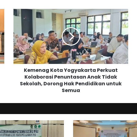
K
e
m
e
n
a
g
K
o
Kemenag Kota Yogyakarta Perkuat
t
Kolaborasi Penuntasan Anak Tidak
a
Sekolah, Dorong Hak Pendidikan untuk
Y
o
Semua
g
y
a
k
a
r
t