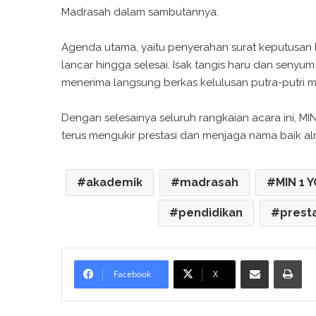
Madrasah dalam sambutannya.
Agenda utama, yaitu penyerahan surat keputusan ke
lancar hingga selesai. Isak tangis haru dan senyu
menerima langsung berkas kelulusan putra-putri m
Dengan selesainya seluruh rangkaian acara ini, MIN
terus mengukir prestasi dan menjaga nama baik alm
akademik
madrasah
MIN 1 
pendidikan
presta
Bagikan melalui surel
Cetak
Facebook
X