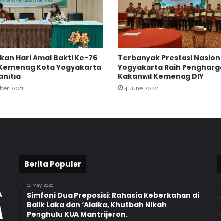
a
P
e
r
k
an Hari Amal Bakti Ke-76
Terbanyak Prestasi Nasiona
u
 Kemenag Kota Yogyakarta
Yogyakarta Raih Penghar
a
anitia
Kakanwil Kemenag DIY
t
ber 2021
4 June 2022
K
o
l
a
b
o
r
a
Berita Populer
s
i
11 May 2026
P
Simfoni Dua Preposisi: Rahasia Keberkahan di
e
Balik Laka dan ‘Alaika, Khutbah Nikah
Penghulu KUA Mantrijeron.
n