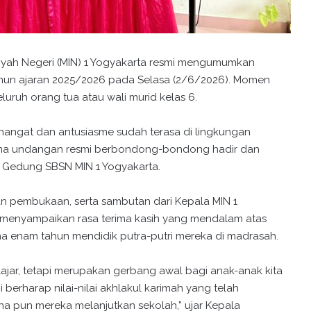
iyah Negeri (MIN) 1 Yogyakarta resmi mengumumkan
 tahun ajaran 2025/2026 pada Selasa (2/6/2026). Momen
eluruh orang tua atau wali murid kelas 6.
a hangat dan antusiasme sudah terasa di lingkungan
rima undangan resmi berbondong-bondong hadir dan
i Gedung SBSN MIN 1 Yogyakarta.
an pembukaan, serta sambutan dari Kepala MIN 1
menyampaikan rasa terima kasih yang mendalam atas
a enam tahun mendidik putra-putri mereka di madrasah.
lajar, tetapi merupakan gerbang awal bagi anak-anak kita
 berharap nilai-nilai akhlakul karimah yang telah
na pun mereka melanjutkan sekolah,” ujar Kepala