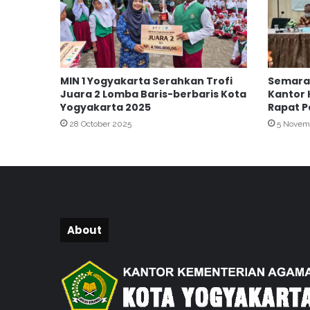
k
h
t
i
a
MIN 1 Yogyakarta Serahkan Trofi
Semarak
r
Juara 2 Lomba Baris-berbaris Kota
Kantor
d
Yogyakarta 2025
Rapat P
e
28 October 2025
5 Novem
n
g
a
n
I
m
a
n
About
:
K
i
s
a