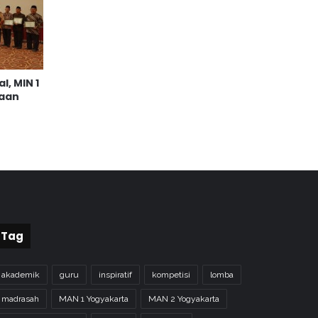
l, MIN 1
gaan
Tag
akademik
guru
inspiratif
kompetisi
lomba
madrasah
MAN 1 Yogyakarta
MAN 2 Yogyakarta