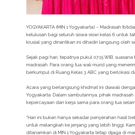
YOGYAKARTA (MIN 1 Yogyakarta) – Madrasah Ibtida
kelulusan bagi seluruh siswa-siswi kelas 6 untuk
krusial yang dinantikan ini dihadiri langsung oleh s
Sejak pagi hari, tepatnya pukul 07.15 WIB, suasan
madrasah. Para orang tua wali murid yang mene
berkumpul di Ruang Kelas 3 ABC yang berlokasi d
Acara yang berlangsung khidmat ini diawali deng
Yogyakarta. Dalam sambutannya, pihak madrasah 
kepercayaan dan kerja sama para orang tua selam
“Hari ini bukan hanya sekadar penyerahan hasil be
untuk melangkah ke jenjang yang lebih tinggi. Kami
ditanamkan di MIN 1 Yogyakarta tetap dijaga di ma