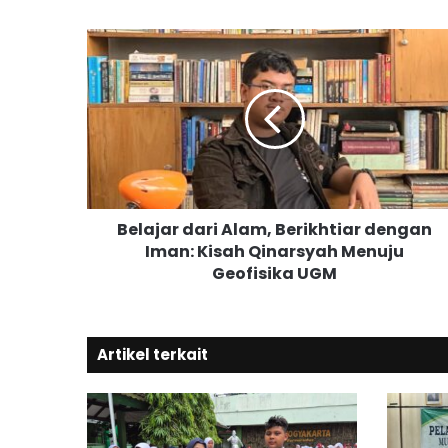
B
e
l
a
j
a
r
d
a
Belajar dari Alam, Berikhtiar dengan
r
Iman: Kisah Qinarsyah Menuju
i
Geofisika UGM
A
l
a
m
Artikel terkait
,
B
e
r
i