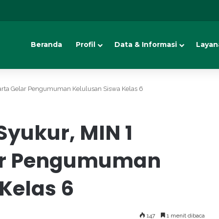
Beranda
Profil
Data & Informasi
Layan
arta Gelar Pengumuman Kelulusan Siswa Kelas 6
Syukur, MIN 1
ar Pengumuman
Kelas 6
147
1 menit dibaca