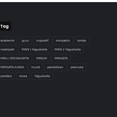
Tag
akademik
guru
inspiratif
kompetisi
lomba
madrasah
MAN 1 Yogyakarta
MAN 2 Yogyakarta
MIN 1 YOGYAKARTA
MIN1YK
MINSATA
MINSATAJUARA
murid
pendidikan
pramuka
prestasi
siswa
Yogyakarta