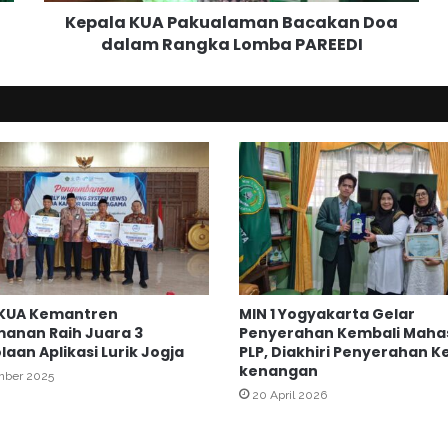
A
Kepala KUA Pakualaman Bacakan Doa
P
dalam Rangka Lomba PAREEDI
a
k
u
a
l
a
m
a
n
B
a
c
a
 KUA Kemantren
MIN 1 Yogyakarta Gelar
k
anan Raih Juara 3
Penyerahan Kembali Maha
a
laan Aplikasi Lurik Jogja
PLP, Diakhiri Penyerahan 
n
kenangan
mber 2025
D
20 April 2026
o
a
d