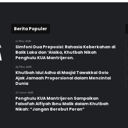
a
l
a
m
Berita Populer
R
a
n
11 May 2026
Simfoni Dua Preposisi: Rahasia Keberkahan di
g
Balik Laka dan ‘Alaika, Khutbah Nikah
k
Penghulu KUA Mantrijeron.
a
L
29 May 2026
o
Khutbah Idul Adha di Masjid Tawakkal Golo
m
Ajak Jamaah Proporsional dalam Mencintai
b
Dunia
a
27 June 2026
P
Penghulu KUA Mantrijeron Sampaikan
A
Falsafah Alfiyah Ibnu Malik dalam Khutbah
R
Nikah: “Jangan Berebut Peran”
E
E
D