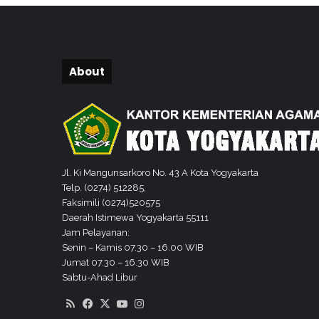
n
M
o
t
About
i
v
a
s
i
p
a
Jl. Ki Mangunsarkoro No. 43 A Kota Yogyakarta
d
Telp. (0274) 512285,
a
Faksimili (0274)520575
M
Daerah Istimewa Yogyakarta 55111
a
Jam Pelayanan:
h
Senin – Kamis 07.30 – 16.00 WIB
a
Jumat 07.30 – 16.30 WIB
s
Sabtu-Ahad Libur
i
s
RSS
Facebook
X
YouTube
Instagram
w