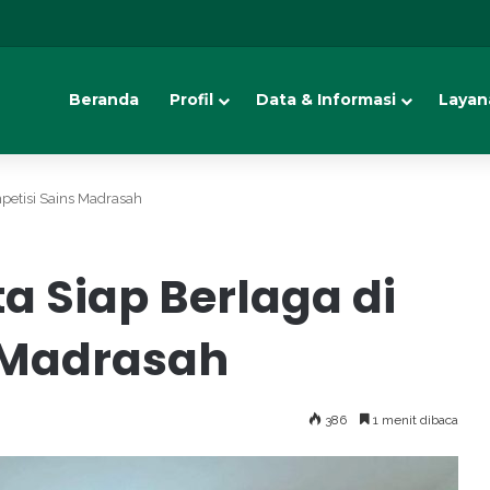
Beranda
Profil
Data & Informasi
Layan
petisi Sains Madrasah
a Siap Berlaga di
 Madrasah
386
1 menit dibaca