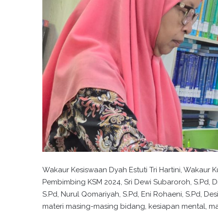
Wakaur Kesiswaan Dyah Estuti Tri Hartini, Wakaur K
Pembimbing KSM 2024, Sri Dewi Subaroroh, S.Pd, Dra
S.Pd, Nurul Qomariyah, S.Pd, Eni Rohaeni, S.Pd, D
materi masing-masing bidang, kesiapan mental, 