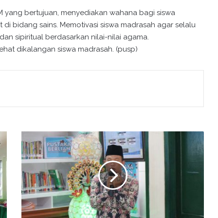
 yang bertujuan, menyediakan wahana bagi siswa
i bidang sains. Memotivasi siswa madrasah agar selalu
n sipiritual berdasarkan nilai-nilai agama.
at dikalangan siswa madrasah. (pusp)
K
e
p
a
l
a
K
U