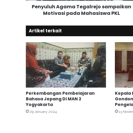
A
Penyuluh Agama Tegalrejo sampaikan
g
Motivasi pada Mahasiswa PKL
a
m
a
Artikel terkait
T
e
g
a
l
r
e
j
o
s
Perkembangan Pembelajaran
Kepala
a
Bahasa Jepang Di MAN 2
Gondom
m
Yogyakarta
Pengelo
p
29 January 2024
13 Nove
a
i
k
a