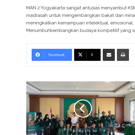
MAN 2 Yogyakarta sangat antusias menyambut KSM
madrasah untuk mengembangkan bakat dan minat d
meningkatkan kemampuan intelektual, emosional, da
Menumbuhkembangkan budaya kompetitif yang seh
Bagikan melalui surel
Cetak
Facebook
X
P
e
n
y
u
l
u
h