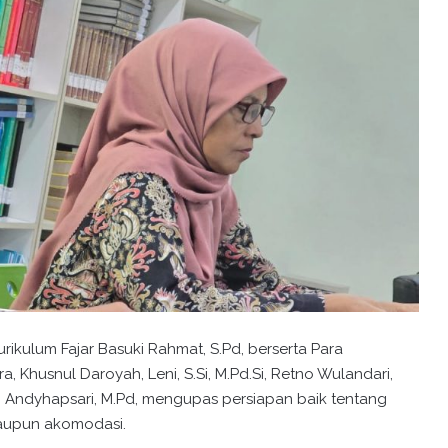
urikulum Fajar Basuki Rahmat, S.Pd, berserta Para
, Khusnul Daroyah, Leni, S.Si, M.Pd.Si, Retno Wulandari,
esi Andyhapsari, M.Pd, mengupas persiapan baik tentang
maupun akomodasi.