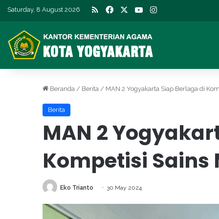
RSS
Facebook
X
YouTube
Instagram
Saturday, 8 August 2026
Beranda
/
Berita
/
MAN 2 Yogyakarta Siap Berlaga di Kom
Berita
MAN 2 Yogyakart
Kompetisi Sains
Eko Trianto
30 May 2024