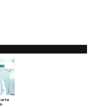
karta
eh