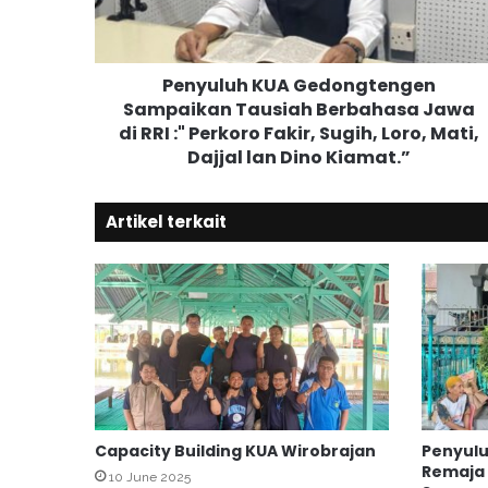
u
h
K
Penyuluh KUA Gedongtengen
U
Sampaikan Tausiah Berbahasa Jawa
A
di RRI :" Perkoro Fakir, Sugih, Loro, Mati,
G
e
Dajjal lan Dino Kiamat.”
d
o
Artikel terkait
n
g
t
e
n
g
e
n
S
a
Capacity Building KUA Wirobrajan
Penyul
m
Remaja 
p
10 June 2025