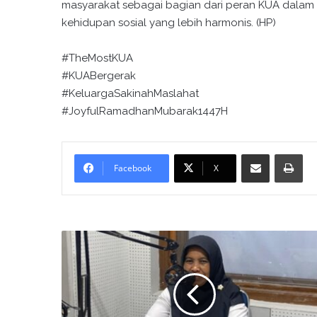
masyarakat sebagai bagian dari peran KUA dal
kehidupan sosial yang lebih harmonis. (HP)
#TheMostKUA
#KUABergerak
#KeluargaSakinahMaslahat
#JoyfulRamadhanMubarak1447H
Bagikan melalui surel
Cetak
Facebook
X
P
e
n
y
u
l