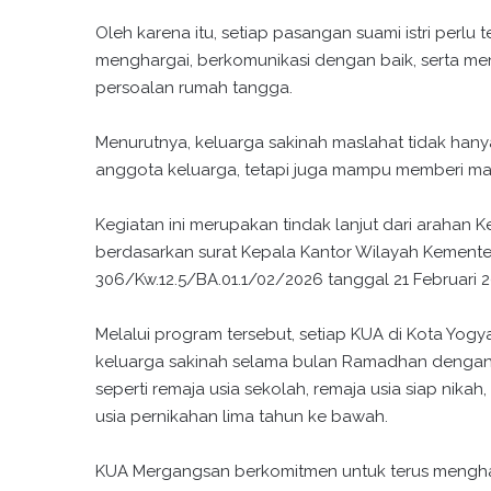
Oleh karena itu, setiap pasangan suami istri perl
menghargai, berkomunikasi dengan baik, serta 
persoalan rumah tangga.
Menurutnya, keluarga sakinah maslahat tidak ha
anggota keluarga, tetapi juga mampu memberi man
Kegiatan ini merupakan tindak lanjut dari arahan
berdasarkan surat Kepala Kantor Wilayah Kement
306/Kw.12.5/BA.01.1/02/2026 tanggal 21 Februari
Melalui program tersebut, setiap KUA di Kota Yo
keluarga sakinah selama bulan Ramadhan dengan
seperti remaja usia sekolah, remaja usia siap ni
usia pernikahan lima tahun ke bawah.
KUA Mergangsan berkomitmen untuk terus mengha