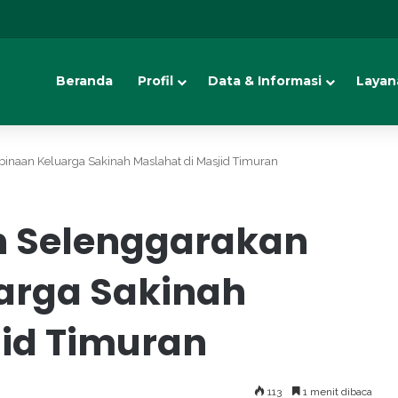
Beranda
Profil
Data & Informasi
Layan
naan Keluarga Sakinah Maslahat di Masjid Timuran
 Selenggarakan
arga Sakinah
jid Timuran
113
1 menit dibaca