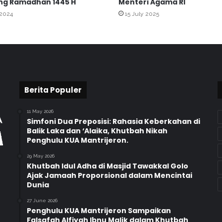
ng Ramadhan 1445 H
Menteri Agama RI
g
 2024
15 July 2025
i
K
e
g
i
a
t
a
Berita Populer
n
M
11 May 2026
D
Simfoni Dua Preposisi: Rahasia Keberkahan di
A
Balik Laka dan ‘Alaika, Khutbah Nikah
Penghulu KUA Mantrijeron.
d
i
29 May 2026
M
Khutbah Idul Adha di Masjid Tawakkal Golo
a
Ajak Jamaah Proporsional dalam Mencintai
j
Dunia
e
27 June 2026
l
Penghulu KUA Mantrijeron Sampaikan
i
Falsafah Alfiyah Ibnu Malik dalam Khutbah