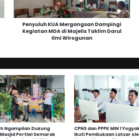
u
h
K
Penyuluh KUA Mergangsan Dampingi
U
Kegiatan MDA di Majelis Taklim Darul
A
Ilmi Wirogunan
M
e
r
g
a
n
g
s
a
n
D
a
m
p
uh Ngampilan Dukung
CPNS dan PPPK MIN 1 Yogya
i
Masjid Pertiwi Semarak
Ikuti Pembukaan Latsar ol
n