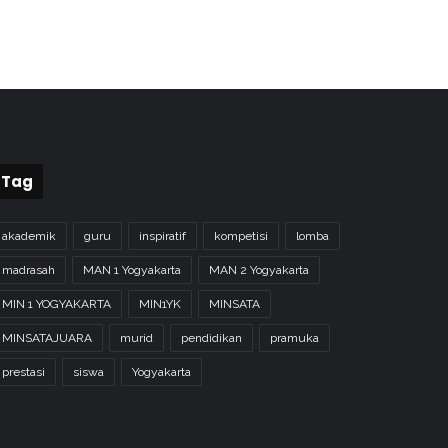
Tag
akademik
guru
inspiratif
kompetisi
lomba
madrasah
MAN 1 Yogyakarta
MAN 2 Yogyakarta
MIN 1 YOGYAKARTA
MIN1YK
MINSATA
MINSATAJUARA
murid
pendidikan
pramuka
prestasi
siswa
Yogyakarta