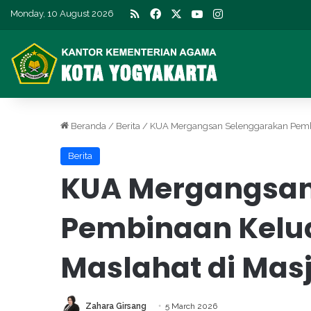
RSS
Facebook
X
YouTube
Instagram
Monday, 10 August 2026
Beranda
/
Berita
/
KUA Mergangsan Selenggarakan Pembi
Berita
KUA Mergangsan
Pembinaan Kelu
Maslahat di Mas
Zahara Girsang
5 March 2026