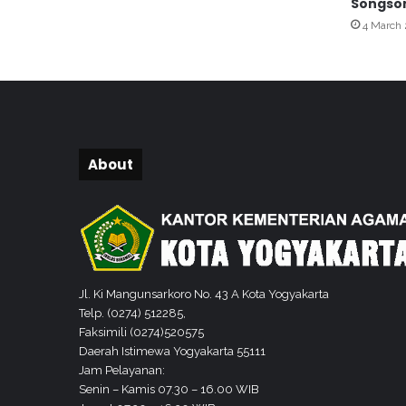
Songso
a
4 March
i
k
a
n
T
a
u
s
About
i
a
h
B
e
r
b
Jl. Ki Mangunsarkoro No. 43 A Kota Yogyakarta
a
Telp. (0274) 512285,
h
Faksimili (0274)520575
a
Daerah Istimewa Yogyakarta 55111
s
Jam Pelayanan:
a
Senin – Kamis 07.30 – 16.00 WIB