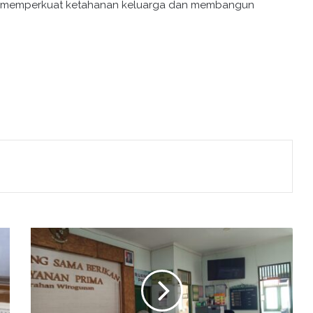
am memperkuat ketahanan keluarga dan membangun
P
e
n
y
u
l