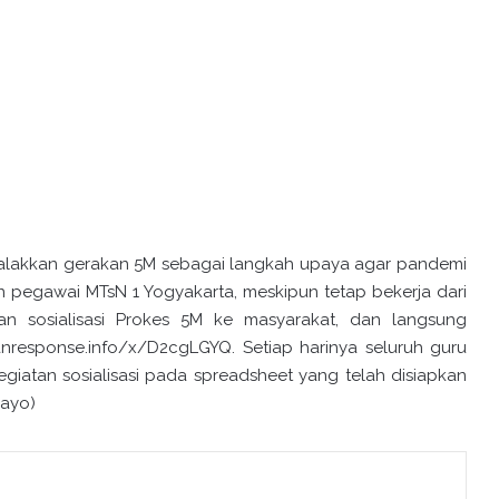
nggalakkan gerakan 5M sebagai langkah upaya agar pandemi
n pegawai MTsN 1 Yogyakarta, meskipun tetap bekerja dari
n sosialisasi Prokes 5M ke masyarakat, dan langsung
ianresponse.info/x/D2cgLGYQ. Setiap harinya seluruh guru
iatan sosialisasi pada spreadsheet yang telah disiapkan
sayo)