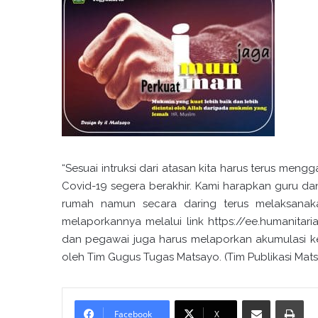
“Sesuai intruksi dari atasan kita harus terus me
Covid-19 segera berakhir. Kami harapkan guru da
rumah namun secara daring terus melaksanaka
melaporkannya melalui link https://ee.humanitar
dan pegawai juga harus melaporkan akumulasi keg
oleh Tim Gugus Tugas Matsayo. (Tim Publikasi Mat
Bagikan melalui surel
Cetak
Facebook
X