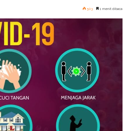
503
1 menit dibaca