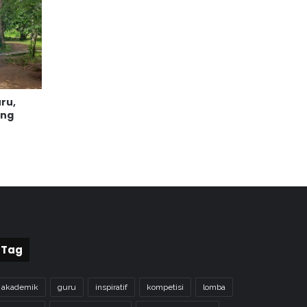
ru,
ing
Tag
akademik
guru
inspiratif
kompetisi
lomba