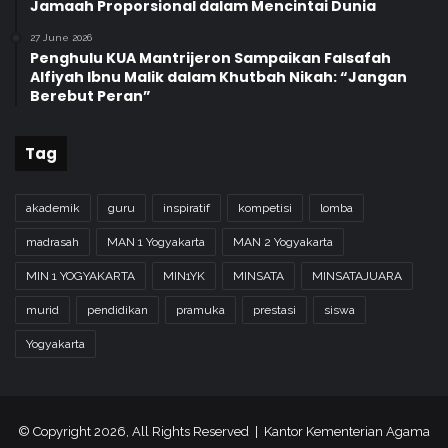
Jamaah Proporsional dalam Mencintai Dunia
27 June 2026
Penghulu KUA Mantrijeron Sampaikan Falsafah
Alfiyah Ibnu Malik dalam Khutbah Nikah: “Jangan
Berebut Peran”
Tag
akademik
guru
inspiratif
kompetisi
lomba
madrasah
MAN 1 Yogyakarta
MAN 2 Yogyakarta
MIN 1 YOGYAKARTA
MIN1YK
MINSATA
MINSATAJUARA
murid
pendidikan
pramuka
prestasi
siswa
Yogyakarta
© Copyright 2026, All Rights Reserved | Kantor Kementerian Agama