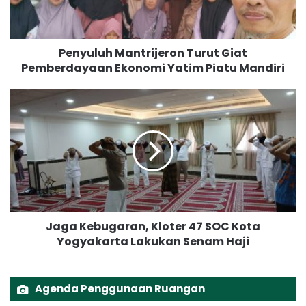
u
h
M
Penyuluh Mantrijeron Turut Giat
a
Pemberdayaan Ekonomi Yatim Piatu Mandiri
n
t
r
J
i
a
j
g
e
a
r
K
o
e
n
b
T
u
u
g
Jaga Kebugaran, Kloter 47 SOC Kota
r
a
u
Yogyakarta Lakukan Senam Haji
r
t
a
G
n
i
,
Agenda Penggunaan Ruangan
a
K