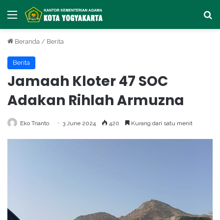
Menu
Ca
Beranda
/
Berita
Berita
Jamaah Kloter 47 SOC
Adakan Rihlah Armuzna
Eko Trianto
3 June 2024
420
Kurang dari satu menit