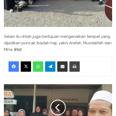
Selain itu rihlah juga bertujuan mengenalkan tempat yang
dijadikan puncak ibadah haji, yakni Arafah, Muzdalifah dan
Mina.
[rls]
WhatsApp
Telegram
Bagikan melalui surel
Cetak
P
e
n
y
u
l