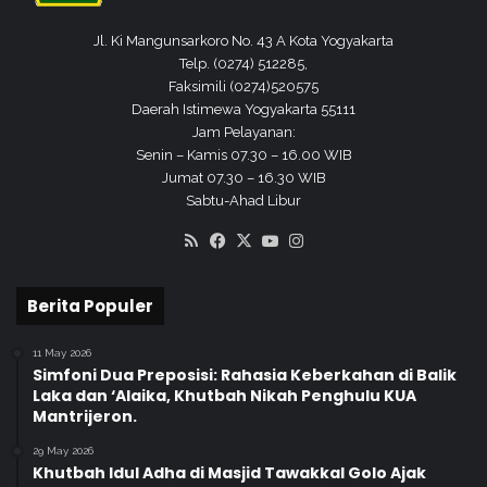
Jl. Ki Mangunsarkoro No. 43 A Kota Yogyakarta
Telp. (0274) 512285,
Faksimili (0274)520575
Daerah Istimewa Yogyakarta 55111
Jam Pelayanan:
Senin – Kamis 07.30 – 16.00 WIB
Jumat 07.30 – 16.30 WIB
Sabtu-Ahad Libur
RSS
Facebook
X
YouTube
Instagram
Berita Populer
11 May 2026
Simfoni Dua Preposisi: Rahasia Keberkahan di Balik
Laka dan ‘Alaika, Khutbah Nikah Penghulu KUA
Mantrijeron.
29 May 2026
Khutbah Idul Adha di Masjid Tawakkal Golo Ajak