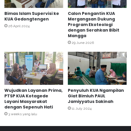
f
a
i
n
Bimas Islam Supervisi ke
Calon Pengantin KUA
k
KUA Gedongtengen
Mergangsan Dukung
M
Program Ekoteologi
a
o
26 April 2024
dengan Serahkan Bibit
s
d
Mangga
i
e
H
29 June 2026
r
a
a
l
s
a
i
l
B
e
r
a
Wujudkan Layanan Prima,
Penyuluh KUA Ngampilan
g
PTSP KUA Kotagede
Giat Bimluh PAUL
a
Layani Masyarakat
Jamiyyatus Sakinah
m
dengan Sepenuh Hati
11 July 2024
a
3 weeks yang lalu
S
i
s