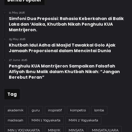
11 May 2026
Simfoni Dua Preposisi: Rahasia Keberkahan di Balik
Laka dan ‘Alaika, Khutbah Nikah Penghulu KUA
Mantrijeron.
29 May 2026
Khutbah Idul Adha di Masjid Tawakkal Golo Ajak
Jamaah Proporsional dalam Mencintai Dunia
27 June 2026
Penghulu KUA Mantrijeron Sampaikan Falsafah
Alfiyah Ibnu Malik dalam Khutbah Nikah: “Jangan
Berebut Peran”
Tag
akademik
guru
inspiratif
kompetisi
lomba
madrasah
MAN 1 Yogyakarta
MAN 2 Yogyakarta
MIN 1 YOGYAKARTA
MIN1YK
MINSATA
MINSATAJUARA