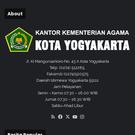
w
a
About
S
M
P
,
S
M
A
d
Jl. Ki Mangunsarkoro No. 43 A Kota Yogyakarta
a
Telp. (0274) 512285,
n
Faksimili (0274)520575
S
Daerah Istimewa Yogyakarta 55111
M
Jam Pelayanan:
K
Senin – Kamis 07.30 – 16.00 WIB
Jumat 07.30 – 16.30 WIB
Sabtu-Ahad Libur
RSS
Facebook
X
YouTube
Instagram
Berita Populer