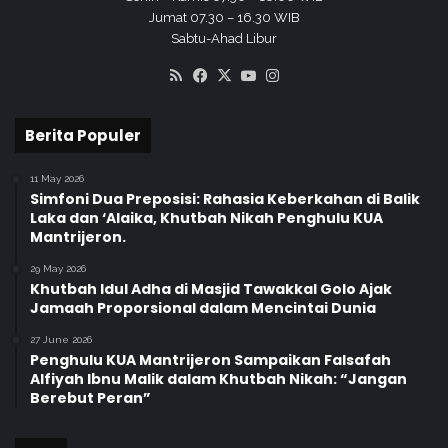
Jumat 07.30 – 16.30 WIB
Sabtu-Ahad Libur
RSS
Facebook
X
YouTube
Instagram
Berita Populer
11 May 2026
Simfoni Dua Preposisi: Rahasia Keberkahan di Balik
Laka dan ‘Alaika, Khutbah Nikah Penghulu KUA
Mantrijeron.
29 May 2026
Khutbah Idul Adha di Masjid Tawakkal Golo Ajak
Jamaah Proporsional dalam Mencintai Dunia
27 June 2026
Penghulu KUA Mantrijeron Sampaikan Falsafah
Alfiyah Ibnu Malik dalam Khutbah Nikah: “Jangan
Berebut Peran”