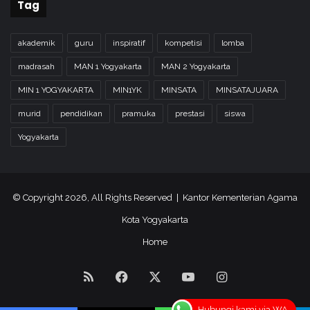
Tag
akademik
guru
inspiratif
kompetisi
lomba
madrasah
MAN 1 Yogyakarta
MAN 2 Yogyakarta
MIN 1 YOGYAKARTA
MIN1YK
MINSATA
MINSATAJUARA
murid
pendidikan
pramuka
prestasi
siswa
Yogyakarta
© Copyright 2026, All Rights Reserved | Kantor Kementerian Agama
Kota Yogyakarta
Home
RSS
Facebook
X
YouTube
Instagram
Hubungi kami via WA