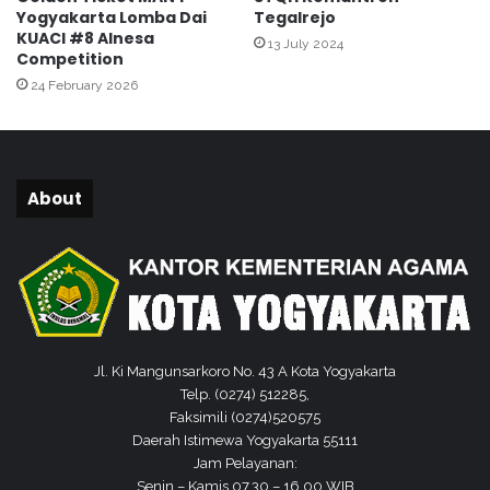
N
Yogyakarta Lomba Dai
Tegalrejo
l
2
KUACI #8 Alnesa
13 July 2024
a
K
Competition
h
o
24 February 2026
d
t
a
a
n
B
C
e
e
k
About
g
a
a
s
h
i
5
N
Jl. Ki Mangunsarkoro No. 43 A Kota Yogyakarta
Telp. (0274) 512285,
Faksimili (0274)520575
Daerah Istimewa Yogyakarta 55111
Jam Pelayanan:
Senin – Kamis 07.30 – 16.00 WIB