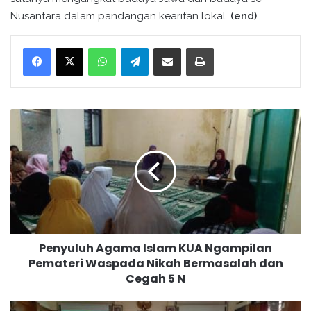
Nusantara dalam pandangan kearifan lokal.
(end)
WhatsApp
Telegram
Bagikan melalui surel
Cetak
P
e
n
y
u
l
u
h
A
Penyuluh Agama Islam KUA Ngampilan
g
Pemateri Waspada Nikah Bermasalah dan
a
Cegah 5 N
m
a
I
M