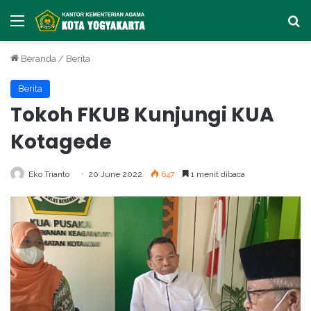
Menu
Ca
Beranda
/
Berita
Berita
Tokoh FKUB Kunjungi KUA
Kotagede
Eko Trianto
20 June 2022
647
1 menit dibaca