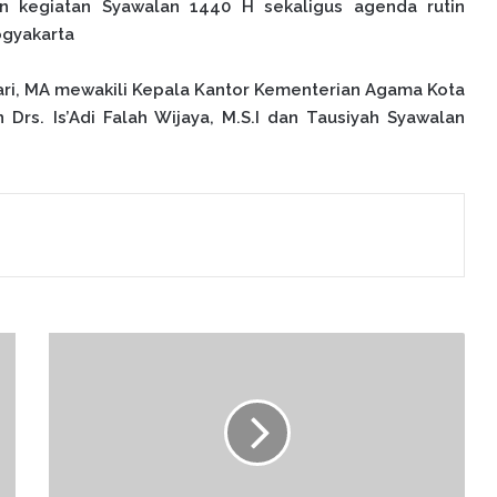
kan kegiatan Syawalan 1440 H sekaligus agenda rutin
ogyakarta
ari, MA mewakili Kepala Kantor Kementerian Agama Kota
Drs. Is’Adi Falah Wijaya, M.S.I dan Tausiyah Syawalan
P
e
l
a
t
i
h