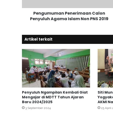
m
a
Pengumuman Penerimaan Calon
n
Penyuluh Agama Islam Non PNS 2019
P
e
n
e
Artikel terkait
r
i
m
a
a
n
C
a
l
o
Penyuluh Ngampilan Kembali Giat
Siti Mu
n
Mengajar di MDTT Tahun Ajaran
Yogyak
P
Baru 2024/2025
AKMI Na
e
3 September 2024
25 April
n