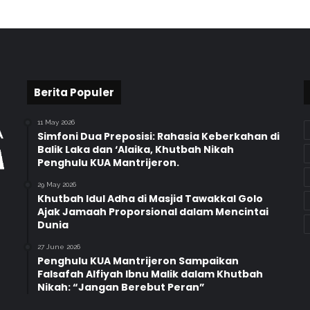
I
l
m
i
a
h
G
Berita Populer
u
r
11 May 2026
u
Simfoni Dua Preposisi: Rahasia Keberkahan di
P
Balik Laka dan ‘Alaika, Khutbah Nikah
Penghulu KUA Mantrijeron.
A
I
29 May 2026
T
Khutbah Idul Adha di Masjid Tawakkal Golo
i
Ajak Jamaah Proporsional dalam Mencintai
n
Dunia
g
27 June 2026
k
Penghulu KUA Mantrijeron Sampaikan
a
Falsafah Alfiyah Ibnu Malik dalam Khutbah
t
Nikah: “Jangan Berebut Peran”
S
D