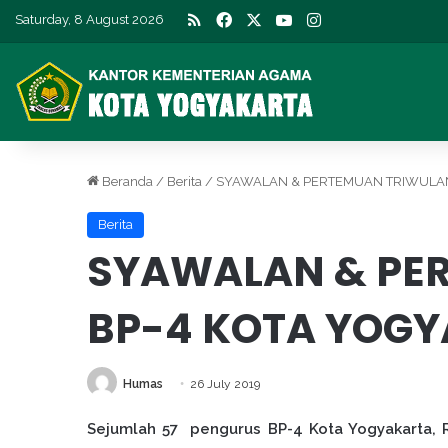
RSS
Facebook
X
YouTube
Instagram
Saturday, 8 August 2026
Beranda
/
Berita
/
SYAWALAN & PERTEMUAN TRIWULAN
Berita
SYAWALAN & PE
BP-4 KOTA YOGY
Humas
26 July 2019
Sejumlah 57 pengurus BP-4 Kota Yogyakarta,