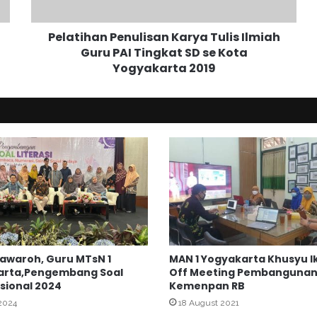
a
n
Pelatihan Penulisan Karya Tulis Ilmiah
P
Guru PAI Tingkat SD se Kota
e
Yogyakarta 2019
n
u
l
i
s
a
n
K
a
r
y
a
T
nawaroh, Guru MTsN 1
MAN 1 Yogyakarta Khusyu Ik
u
arta,Pengembang Soal
Off Meeting Pembangunan 
l
sional 2024
Kemenpan RB
i
 2024
18 August 2021
s