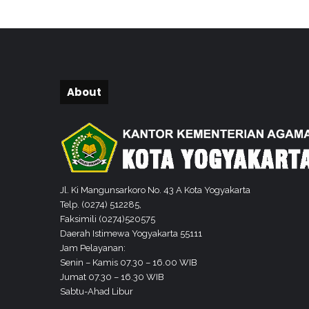
y
u
l
u
h
A
g
About
a
m
a
I
s
l
a
Jl. Ki Mangunsarkoro No. 43 A Kota Yogyakarta
m
Telp. (0274) 512285,
N
Faksimili (0274)520575
o
Daerah Istimewa Yogyakarta 55111
n
Jam Pelayanan:
P
Senin – Kamis 07.30 – 16.00 WIB
N
Jumat 07.30 – 16.30 WIB
S
Sabtu-Ahad Libur
2