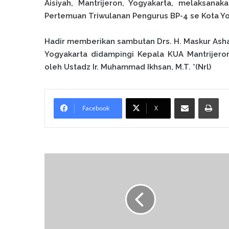
Ais
iyah, Mantrijeron, Yogyakarta, melaksana
Pertemuan Tri
wulanan Pengurus BP-4 se Kota Y
Hadir memberikan sambutan Drs. H. Maskur Ash
Yogyakarta didampingi Kepala KUA Mantrijeron 
oleh Ustadz Ir. Muhammad Ikhsan, M.T. *(Nrl)
Bagikan melalui surel
Cetak
Facebook
X
P
e
n
g
u
m
u