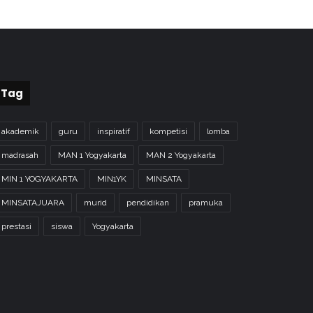
Tag
akademik
guru
inspiratif
kompetisi
lomba
madrasah
MAN 1 Yogyakarta
MAN 2 Yogyakarta
MIN 1 YOGYAKARTA
MIN1YK
MINSATA
MINSATAJUARA
murid
pendidikan
pramuka
prestasi
siswa
Yogyakarta