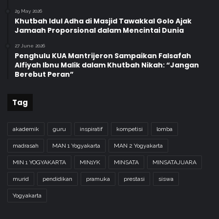
29 May 2026
Khutbah Idul Adha di Masjid Tawakkal Golo Ajak
Jamaah Proporsional dalam Mencintai Dunia
27 June 2026
Penghulu KUA Mantrijeron Sampaikan Falsafah
Alfiyah Ibnu Malik dalam Khutbah Nikah: “Jangan
Berebut Peran”
Tag
akademik
guru
inspiratif
kompetisi
lomba
madrasah
MAN 1 Yogyakarta
MAN 2 Yogyakarta
MIN 1 YOGYAKARTA
MIN1YK
MINSATA
MINSATAJUARA
murid
pendidikan
pramuka
prestasi
siswa
Yogyakarta