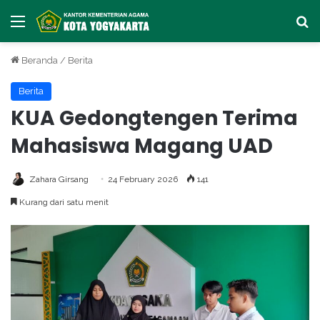
Menu
Ca
Beranda
/
Berita
Berita
KUA Gedongtengen Terima
Mahasiswa Magang UAD
Zahara Girsang
24 February 2026
141
Kurang dari satu menit