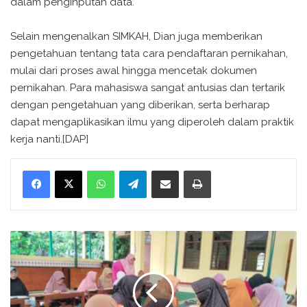
dalam penginputan data.
Selain mengenalkan SIMKAH, Dian juga memberikan
pengetahuan tentang tata cara pendaftaran pernikahan,
mulai dari proses awal hingga mencetak dokumen
pernikahan. Para mahasiswa sangat antusias dan tertarik
dengan pengetahuan yang diberikan, serta berharap
dapat mengaplikasikan ilmu yang diperoleh dalam praktik
kerja nanti.[DAP]
WhatsApp
Telegram
Bagikan melalui surel
Cetak
W
u
j
u
d