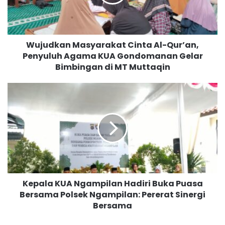
k
a
n
M
Wujudkan Masyarakat Cinta Al-Qur’an,
a
Penyuluh Agama KUA Gondomanan Gelar
s
Bimbingan di MT Muttaqin
y
a
r
K
a
e
k
p
a
a
t
l
C
a
i
K
n
U
t
A
a
Kepala KUA Ngampilan Hadiri Buka Puasa
N
A
Bersama Polsek Ngampilan: Pererat Sinergi
g
l
Bersama
a
-
m
Q