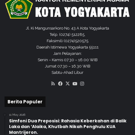
n
P
g
e
a
r
n
e
d
r
Jl. Ki Mangunsarkoro No. 43 A Kota Yogyakarta
i
a
Telp. (0274) 512285,
M
t
Faksimili (0274)520575
T
S
Daerah Istimewa Yogyakarta 55111
M
i
Jam Pelayanan:
u
n
Senin – Kamis 07.30 – 16.00 WIB
t
e
Jumat 07.30 – 16.30 WIB
t
r
Sabtu-Ahad Libur
a
g
RSS
Facebook
X
YouTube
Instagram
q
i
i
B
n
e
Berita Populer
r
s
11 May 2026
a
Simfoni Dua Preposisi: Rahasia Keberkahan di Balik
m
Laka dan ‘Alaika, Khutbah Nikah Penghulu KUA
a
Mantrijeron.