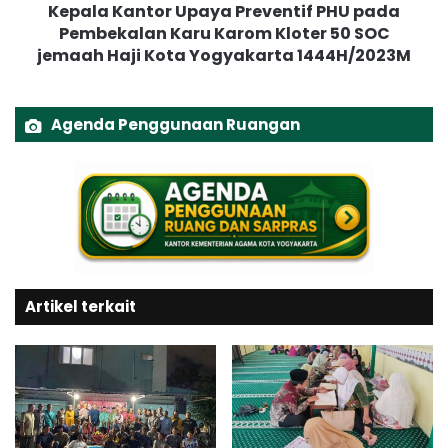
Kepala Kantor Upaya Preventif PHU pada
L
t
a
Pembekalan Karu Karom Kloter 50 SOC
o
y
jemaah Haji Kota Yogyakarta 1444H/2023M
r
a
U
n
p
a
a
Agenda Penggunaan Ruangan
n
y
K
a
o
P
n
r
s
e
u
v
l
e
t
n
a
Artikel terkait
t
s
i
i
f
P
P
e
H
m
U
b
p