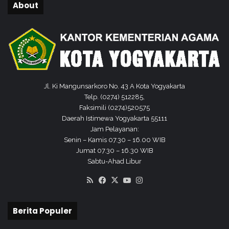
About
K
l
o
t
e
r
5
0
Jl. Ki Mangunsarkoro No. 43 A Kota Yogyakarta
S
Telp. (0274) 512285,
O
Faksimili (0274)520575
C
Daerah Istimewa Yogyakarta 55111
j
Jam Pelayanan:
e
Senin – Kamis 07.30 – 16.00 WIB
m
Jumat 07.30 – 16.30 WIB
a
Sabtu-Ahad Libur
a
RSS
Facebook
X
YouTube
Instagram
h
H
a
Berita Populer
j
i