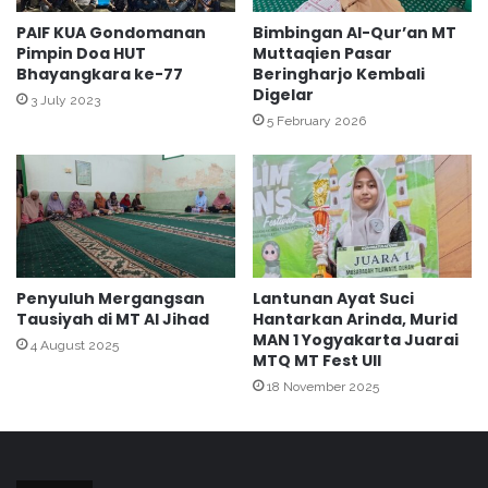
e
a
l
d
PAIF KUA Gondomanan
Bimbingan Al-Qur’an MT
a
a
Pimpin Doa HUT
Muttaqien Pasar
j
Bhayangkara ke-77
Beringharjo Kembali
P
Digelar
a
e
3 July 2023
r
m
5 February 2026
a
b
n
e
B
k
a
a
g
l
i
a
S
n
Penyuluh Mergangsan
Lantunan Ayat Suci
i
K
Tausiyah di MT Al Jihad
Hantarkan Arinda, Murid
s
a
MAN 1 Yogyakarta Juarai
w
4 August 2025
r
MTQ MT Fest UII
a
u
18 November 2025
K
a
r
o
m