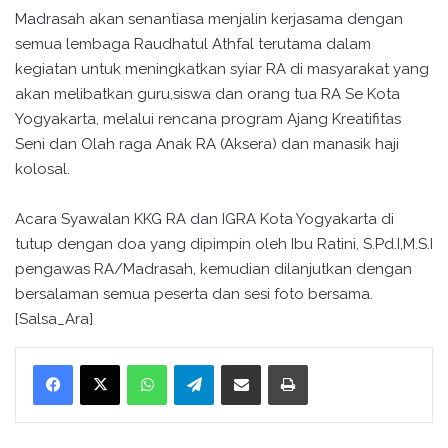
Madrasah akan senantiasa menjalin kerjasama dengan
semua lembaga Raudhatul Athfal terutama dalam
kegiatan untuk meningkatkan syiar RA di masyarakat yang
akan melibatkan guru,siswa dan orang tua RA Se Kota
Yogyakarta, melalui rencana program Ajang Kreatifitas
Seni dan Olah raga Anak RA (Aksera) dan manasik haji
kolosal.
Acara Syawalan KKG RA dan IGRA Kota Yogyakarta di
tutup dengan doa yang dipimpin oleh Ibu Ratini, S.Pd.I,M.S.I
pengawas RA/Madrasah, kemudian dilanjutkan dengan
bersalaman semua peserta dan sesi foto bersama.
[Salsa_Ara]
WhatsApp
Telegram
Bagikan melalui surel
Cetak