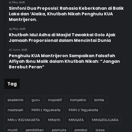
11 May 2026
K
Simfoni Dua Preposisi: Rahasia Keberkahan di Balik
o
Laka dan ‘Alaika, Khutbah Nikah Penghulu KUA
t
Mantrijeron.
a
Y
29 May 2026
Khutbah Idul Adha di Masjid Tawakkal Golo Ajak
o
Jamaah Proporsional dalam Mencintai Dunia
g
y
27 June 2026
a
Penghulu KUA Mantrijeron Sampaikan Falsafah
k
Alfiyah Ibnu Malik dalam Khutbah Nikah: “Jangan
a
Berebut Peran”
r
t
Tag
a
1
4
akademik
guru
inspiratif
kompetisi
lomba
4
4
madrasah
MAN 1 Yogyakarta
MAN 2 Yogyakarta
H
MIN 1 YOGYAKARTA
MIN1YK
MINSATA
MINSATAJUARA
/
2
murid
pendidikan
pramuka
prestasi
siswa