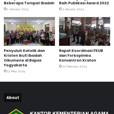
Beberapa Tempat Ibadah
Raih Publikasi Award 2022
2
g
4
G
1 January 2023
3 January 2023
I
S
A
Penyuluh Katolik dan
Rapat Koordinasi FKUB
Kristen Ikuti Ibadah
dan Forkopimka
Oikumene di Bapas
Kemantren Kraton
Yogyakarta
21 February 2023
12 May 2025
About