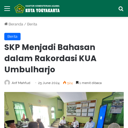
Menu
Ca
Beranda
/
Berita
Berita
SKP Menjadi Bahasan
dalam Rakordasi KUA
Umbulharjo
Arif Mahfud
25 June 2024
524
1 menit dibaca