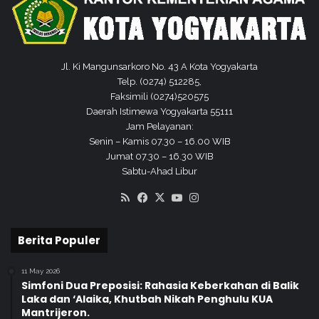
Jl. Ki Mangunsarkoro No. 43 A Kota Yogyakarta
Telp. (0274) 512285,
Faksimili (0274)520575
Daerah Istimewa Yogyakarta 55111
Jam Pelayanan:
Senin – Kamis 07.30 – 16.00 WIB
Jumat 07.30 – 16.30 WIB
Sabtu-Ahad Libur
RSS
Facebook
X
YouTube
Instagram
Berita Populer
11 May 2026
Simfoni Dua Preposisi: Rahasia Keberkahan di Balik
Laka dan ‘Alaika, Khutbah Nikah Penghulu KUA
Mantrijeron.