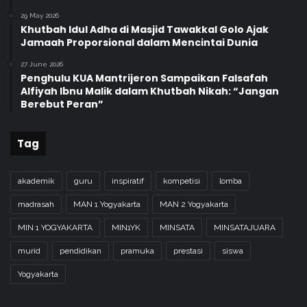
29 May 2026
Khutbah Idul Adha di Masjid Tawakkal Golo Ajak
Jamaah Proporsional dalam Mencintai Dunia
27 June 2026
Penghulu KUA Mantrijeron Sampaikan Falsafah
Alfiyah Ibnu Malik dalam Khutbah Nikah: “Jangan
Berebut Peran”
Tag
akademik
guru
inspiratif
kompetisi
lomba
madrasah
MAN 1 Yogyakarta
MAN 2 Yogyakarta
MIN 1 YOGYAKARTA
MIN1YK
MINSATA
MINSATAJUARA
murid
pendidikan
pramuka
prestasi
siswa
Yogyakarta