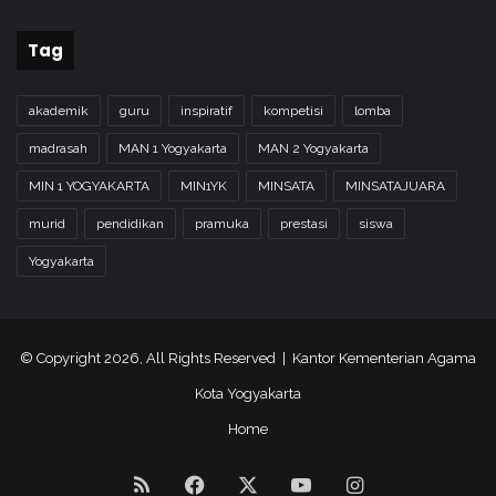
Tag
akademik
guru
inspiratif
kompetisi
lomba
madrasah
MAN 1 Yogyakarta
MAN 2 Yogyakarta
MIN 1 YOGYAKARTA
MIN1YK
MINSATA
MINSATAJUARA
murid
pendidikan
pramuka
prestasi
siswa
Yogyakarta
© Copyright 2026, All Rights Reserved | Kantor Kementerian Agama
Kota Yogyakarta
Home
RSS
Facebook
X
YouTube
Instagram