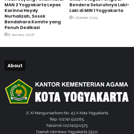
u
MAN 2 Yogyakarta Lepas
Bendera Seluruhnya Laki-
T
Karinna Heydy
Laki di MIN 1 Yogyakarta
a
Nurhalizah, Sosok
1 October 2025
h
Bendahara Komite yang
u
Penuh Dedikasi
n
8 January 2026
2
0
2
5
About
Jl. Ki Mangunsarkoro No. 43 A Kota Yogyakarta
Telp. (0274) 512285,
Faksimili (0274)520575
Daerah Istimewa Yogyakarta 55111