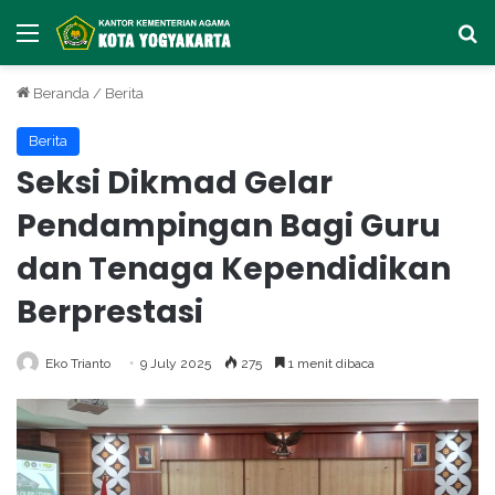
Menu
Ca
Beranda
/
Berita
Berita
Seksi Dikmad Gelar
Pendampingan Bagi Guru
dan Tenaga Kependidikan
Berprestasi
Eko Trianto
9 July 2025
275
1 menit dibaca