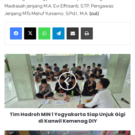
Madrasah jenjang M.A. Evi Effrisanti, S.TP, Pengawas
Jenjang MTs Ma’ruf Yuniarno, S.Pd.I., M.A.
[zul]
WhatsApp
Telegram
Bagikan melalui surel
Cetak
T
i
m
H
a
d
r
o
h
Tim Hadroh MIN 1 Yogyakarta Siap Unjuk Gigi
M
di Kanwil Kemenag DIY
I
N
1
R