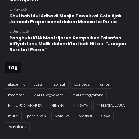
29 May 2026
Khutbah Idul Adha di Masjid Tawakkal Golo Ajak
Jamaah Proporsional dalam Mencintai Dunia
27 June 2026
Penghulu KUA Mantrijeron Sampaikan Falsafah
Alfiyah Ibnu Malik dalam Khutbah Nikah: “Jangan
Berebut Peran”
Tag
akademik
guru
inspiratif
kompetisi
lomba
madrasah
MAN 1 Yogyakarta
MAN 2 Yogyakarta
MIN 1 YOGYAKARTA
MIN1YK
MINSATA
MINSATAJUARA
murid
pendidikan
pramuka
prestasi
siswa
Yogyakarta