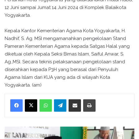
12 Juni sampai Jumat 14 Juni 2024 di Komplek Balaikota
Yogyakarta.
Kepala Kantor Kementerian Agama Kota Yogyakarta, H.
Nadhif, S. Ag. MSI mengamanahkan pengelolaan Stand
Pameran Kementerian Agama kepada Satgas Halal yang
diketuai oleh Kepala Seksi Bimas Islam, Saiful Anwar, S.
Ag.,MSI. Secara teknis pelaksanaan pengelolaan stand
diserahkan kepada P3H yang berasal dari Penyuluh
Agama Islam dari KUA yang ada di wilayah Kota
Yogyakarta. (am)
WhatsApp
Telegram
Bagikan melalui surel
Cetak
P
I