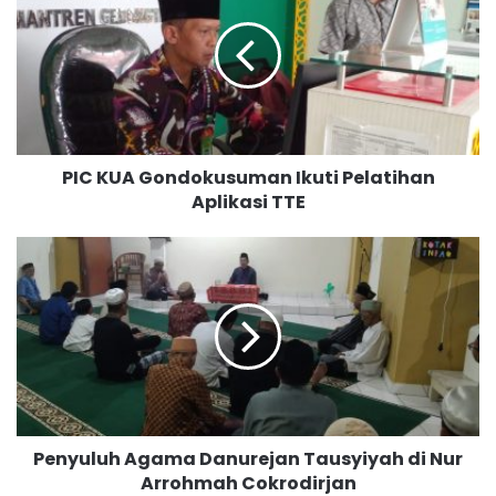
C
K
U
A
G
o
n
PIC KUA Gondokusuman Ikuti Pelatihan
d
Aplikasi TTE
o
k
u
P
s
e
u
n
m
y
a
u
n
l
I
u
k
h
u
A
Penyuluh Agama Danurejan Tausyiyah di Nur
t
g
i
Arrohmah Cokrodirjan
a