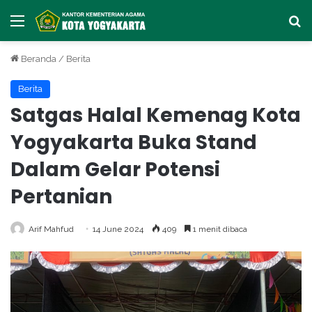
Menu
Ca
Beranda
/
Berita
Berita
Satgas Halal Kemenag Kota
Yogyakarta Buka Stand
Dalam Gelar Potensi
Pertanian
Arif Mahfud
14 June 2024
409
1 menit dibaca