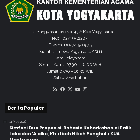
n
Jl. Ki Mangunsarkoro No. 43 A Kota Yogyakarta
Telp. (0274) 512285,
Faksimili (0274)520575
Daerah Istimewa Yogyakarta 55111
Jam Pelayanan:
Senin – Kamis 07.30 – 16.00 WIB
Jumat 07.30 – 16.30 WIB
Sabtu-Ahad Libur
RSS
Facebook
X
YouTube
Instagram
Berita Populer
11 May 2026
Simfoni Dua Preposisi: Rahasia Keberkahan di Balik
Laka dan ‘Alaika, Khutbah Nikah Penghulu KUA
Mantrijeron.