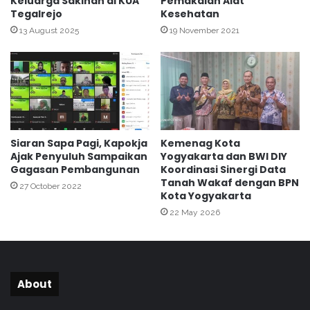
Keluarga Sakinah di KUA
Pemakaian Alat
T
Tegalrejo
Kesehatan
a
h
13 August 2025
19 November 2021
f
i
d
h
W
a
b
Siaran Sapa Pagi, Kapokja
Kemenag Kota
i
Ajak Penyuluh Sampaikan
Yogyakarta dan BWI DIY
n
Gagasan Pembangunan
Koordinasi Sinergi Data
L
Tanah Wakaf dengan BPN
27 October 2022
a
Kota Yogyakarta
p
22 May 2026
a
s
.
About