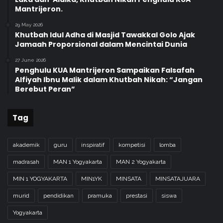
Mantrijeron.
29 May 2026
Khutbah Idul Adha di Masjid Tawakkal Golo Ajak
Jamaah Proporsional dalam Mencintai Dunia
27 June 2026
Penghulu KUA Mantrijeron Sampaikan Falsafah
Alfiyah Ibnu Malik dalam Khutbah Nikah: “Jangan
Berebut Peran”
Tag
akademik
guru
inspiratif
kompetisi
lomba
madrasah
MAN 1 Yogyakarta
MAN 2 Yogyakarta
MIN 1 YOGYAKARTA
MIN1YK
MINSATA
MINSATAJUARA
murid
pendidikan
pramuka
prestasi
siswa
Yogyakarta