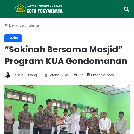
Menu
Ca
Beranda
/
Berita
Berita
“Sakinah Bersama Masjid”
Program KUA Gondomanan
Zahara Girsang
5 October 2024
446
1 menit dibaca