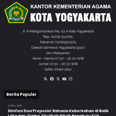
Jl. Ki Mangunsarkoro No. 43 A Kota Yogyakarta
Telp. (0274) 512285,
Faksimili (0274)520575
Daerah Istimewa Yogyakarta 55111
Jam Pelayanan:
Senin – Kamis 07.30 – 16.00 WIB
Jumat 07.30 – 16.30 WIB
Sabtu-Ahad Libur
RSS
Facebook
X
YouTube
Instagram
Berita Populer
11 May 2026
Simfoni Dua Preposisi: Rahasia Keberkahan di Balik
Laka dan ‘Alaika, Khutbah Nikah Penghulu KUA