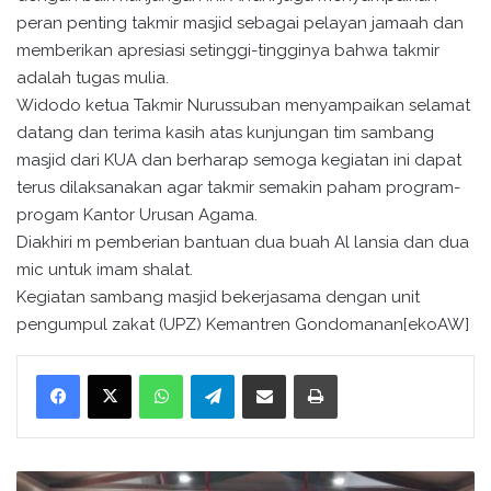
peran penting takmir masjid sebagai pelayan jamaah dan
memberikan apresiasi setinggi-tingginya bahwa takmir
adalah tugas mulia.
Widodo ketua Takmir Nurussuban menyampaikan selamat
datang dan terima kasih atas kunjungan tim sambang
masjid dari KUA dan berharap semoga kegiatan ini dapat
terus dilaksanakan agar takmir semakin paham program-
progam Kantor Urusan Agama.
Diakhiri m pemberian bantuan dua buah Al lansia dan dua
mic untuk imam shalat.
Kegiatan sambang masjid bekerjasama dengan unit
pengumpul zakat (UPZ) Kemantren Gondomanan[ekoAW]
WhatsApp
Telegram
Bagikan melalui surel
Cetak
S