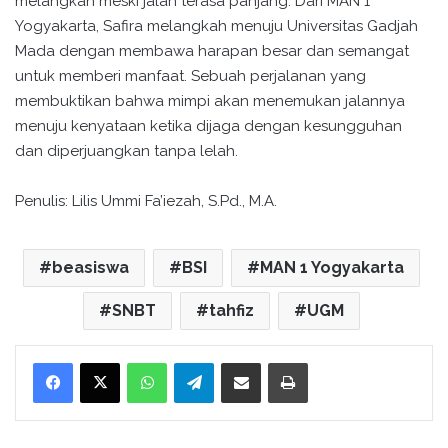
melangkah meski jalan terasa panjang. Dari MAN 1
Yogyakarta, Safira melangkah menuju Universitas Gadjah
Mada dengan membawa harapan besar dan semangat
untuk memberi manfaat. Sebuah perjalanan yang
membuktikan bahwa mimpi akan menemukan jalannya
menuju kenyataan ketika dijaga dengan kesungguhan
dan diperjuangkan tanpa lelah.
Penulis: Lilis Ummi Fa’iezah, S.Pd., M.A.
beasiswa
BSI
MAN 1 Yogyakarta
SNBT
tahfiz
UGM
WhatsApp
Telegram
Bagikan melalui surel
Cetak