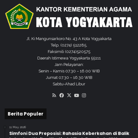
Jl. Ki Mangunsarkoro No. 43 A Kota Yogyakarta
Telp. (0274) 512285,
Faksimili (0274)520575
Daerah Istimewa Yogyakarta 55111
Jam Pelayanan:
Senin – Kamis 07.30 – 16.00 WIB
Jumat 07.30 – 16.30 WIB
Sabtu-Ahad Libur
RSS
Facebook
X
YouTube
Instagram
Berita Populer
11 May 2026
Simfoni Dua Preposisi: Rahasia Keberkahan di Balik