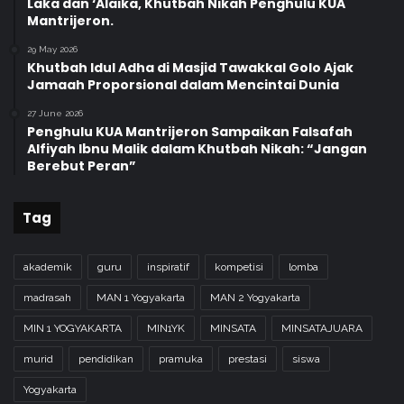
Laka dan ‘Alaika, Khutbah Nikah Penghulu KUA
Mantrijeron.
29 May 2026
Khutbah Idul Adha di Masjid Tawakkal Golo Ajak
Jamaah Proporsional dalam Mencintai Dunia
27 June 2026
Penghulu KUA Mantrijeron Sampaikan Falsafah
Alfiyah Ibnu Malik dalam Khutbah Nikah: “Jangan
Berebut Peran”
Tag
akademik
guru
inspiratif
kompetisi
lomba
madrasah
MAN 1 Yogyakarta
MAN 2 Yogyakarta
MIN 1 YOGYAKARTA
MIN1YK
MINSATA
MINSATAJUARA
murid
pendidikan
pramuka
prestasi
siswa
Yogyakarta