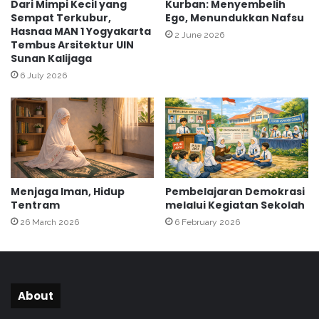
a
Dari Mimpi Kecil yang
Kurban: Menyembelih
Sempat Terkubur,
Ego, Menundukkan Nafsu
r
Hasnaa MAN 1 Yogyakarta
t
2 June 2026
Tembus Arsitektur UIN
a
Sunan Kalijaga
k
6 July 2026
e
I
P
B
Menjaga Iman, Hidup
Pembelajaran Demokrasi
Tentram
melalui Kegiatan Sekolah
26 March 2026
6 February 2026
About