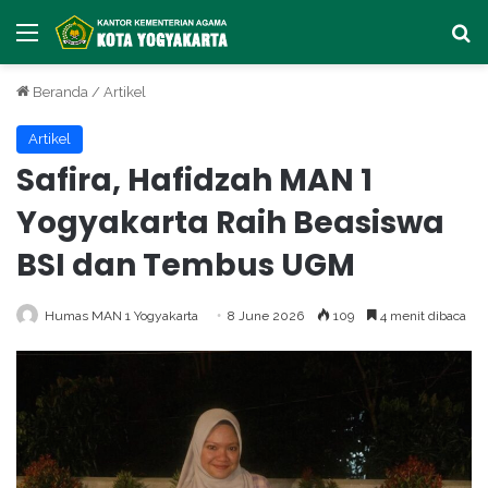
Menu
Ca
Beranda
/
Artikel
Artikel
Safira, Hafidzah MAN 1
Yogyakarta Raih Beasiswa
BSI dan Tembus UGM
Humas MAN 1 Yogyakarta
8 June 2026
109
4 menit dibaca