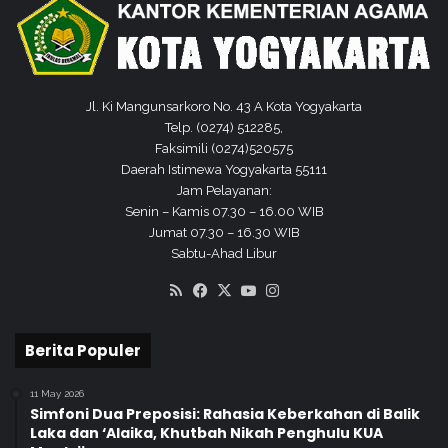
I
Y
Jl. Ki Mangunsarkoro No. 43 A Kota Yogyakarta
Telp. (0274) 512285,
Faksimili (0274)520575
Daerah Istimewa Yogyakarta 55111
Jam Pelayanan:
Senin – Kamis 07.30 – 16.00 WIB
Jumat 07.30 – 16.30 WIB
Sabtu-Ahad Libur
RSS
Facebook
X
YouTube
Instagram
Berita Populer
11 May 2026
Simfoni Dua Preposisi: Rahasia Keberkahan di Balik
Laka dan ‘Alaika, Khutbah Nikah Penghulu KUA