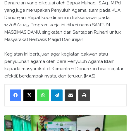
Danurejan yang diketuai oleh Bapak Muhadi, S.Ag., M.Pd.I.
yang juga merupakan Penyuluh Agama Islam pada KUA
Danurejan. Rapat koordinasi ini dilaksanakan pada
14/08/2025. Program kerja ini diberi nama SANTUN
MASBIMAS DANU, singkatan dari Santapan Ruhani untuk
Masyarakat Berbasis Masjid Danurejan.
Kegiatan ini bertujuan agar kegiatan dakwah atau
penyuluhan agama oleh para Penyuluh Agama Islam
kepada masyarakat di Kemantren Danurejan bisa berjalan
efektif, berdampak nyata, dan terukur. [MAS]
WhatsApp
Telegram
Bagikan melalui surel
Cetak
K
U
A