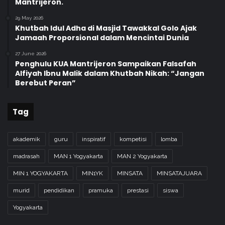
Mantrijeron.
29 May 2026
Khutbah Idul Adha di Masjid Tawakkal Golo Ajak
Jamaah Proporsional dalam Mencintai Dunia
27 June 2026
Penghulu KUA Mantrijeron Sampaikan Falsafah
Alfiyah Ibnu Malik dalam Khutbah Nikah: “Jangan
Berebut Peran”
Tag
akademik
guru
inspiratif
kompetisi
lomba
madrasah
MAN 1 Yogyakarta
MAN 2 Yogyakarta
MIN 1 YOGYAKARTA
MIN1YK
MINSATA
MINSATAJUARA
murid
pendidikan
pramuka
prestasi
siswa
Yogyakarta