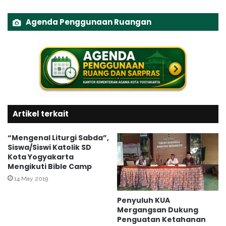
n
n
M
M
Agenda Penggunaan Ruangan
a
e
n
n
t
e
e
r
n
i
B
m
a
a
n
M
g
Artikel terkait
o
u
n
n
e
“Mengenal Liturgi Sabda”,
K
v
Siswa/Siswi Katolik SD
e
E
Kota Yogyakarta
l
Mengikuti Bible Camp
W
u
S
14 May 2019
a
B
r
i
Penyuluh KUA
g
Mergangsan Dukung
d
Penguatan Ketahanan
a
a