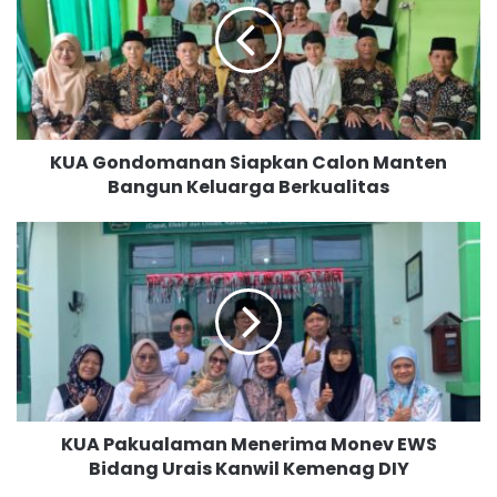
G
o
n
d
o
m
KUA Gondomanan Siapkan Calon Manten
a
Bangun Keluarga Berkualitas
n
a
n
K
S
U
i
A
a
P
p
a
k
k
a
u
n
a
C
l
KUA Pakualaman Menerima Monev EWS
a
a
l
Bidang Urais Kanwil Kemenag DIY
m
o
a