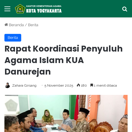
Menu
Ca
Beranda
/
Berita
Berita
Rapat Koordinasi Penyuluh
Agama Islam KUA
Danurejan
Zahara Girsang
5 November 2025
180
1 menit dibaca