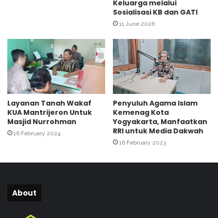
Keluarga melalui
B
n
Sosialisasi KB dan GATI
e
g
r
11 June 2026
U
k
r
u
a
a
i
l
s
i
K
t
a
a
n
Layanan Tanah Wakaf
Penyuluh Agama Islam
s
w
KUA Mantrijeron Untuk
Kemenag Kota
i
Masjid Nurrohman
Yogyakarta, Manfaatkan
l
RRI untuk Media Dakwah
16 February 2024
K
16 February 2023
e
m
e
n
a
About
g
D