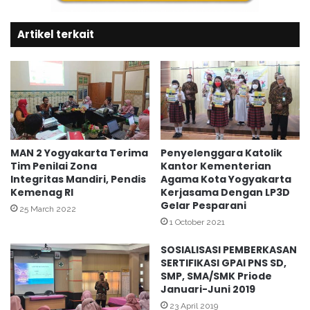
k
a
j
r
a
Artikel terkait
:
l
"
u
S
h
e
,
m
K
b
a
i
s
l
i
a
MAN 2 Yogyakarta Terima
Penyelenggara Katolik
B
Tim Penilai Zona
Kantor Kementerian
n
i
Integritas Mandiri, Pendis
Agama Kota Yogyakarta
K
Kemenag RI
Kerjasama Dengan LP3D
m
e
Gelar Pesparani
a
b
25 March 2022
s
1 October 2021
i
I
a
SOSIALISASI PEMBERKASAN
s
s
SERTIFIKASI GPAI PNS SD,
l
a
SMP, SMA/SMK Priode
a
a
Januari-Juni 2019
m
n
23 April 2019
:
E