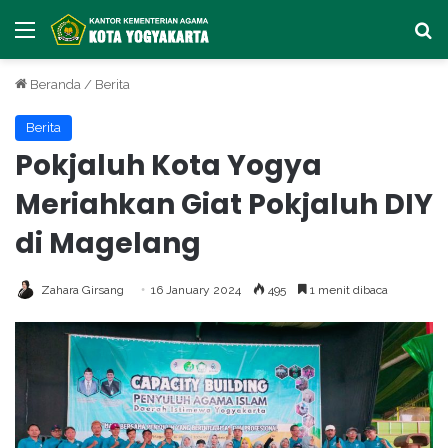
Menu
Ca
Beranda
/
Berita
Berita
Pokjaluh Kota Yogya
Meriahkan Giat Pokjaluh DIY
di Magelang
Zahara Girsang
16 January 2024
495
1 menit dibaca