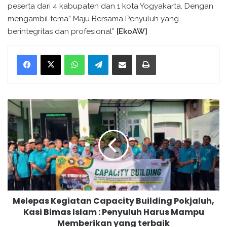
peserta dari 4 kabupaten dan 1 kota Yogyakarta. Dengan
mengambil tema” Maju Bersama Penyuluh yang
berintegritas dan profesional”
[EkoAW]
WhatsApp
Telegram
Bagikan melalui surel
Cetak
M
e
l
e
p
a
s
K
e
Melepas Kegiatan Capacity Building Pokjaluh,
g
Kasi Bimas Islam : Penyuluh Harus Mampu
i
Memberikan yang terbaik
a