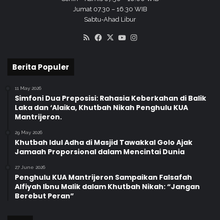
b
Jumat 07.30 – 16.30 WIB
e
Sabtu-Ahad Libur
r
i
RSS
Facebook
X
YouTube
Instagram
k
a
Berita Populer
n
y
a
11 May 2026
Simfoni Dua Preposisi: Rahasia Keberkahan di Balik
n
Laka dan ‘Alaika, Khutbah Nikah Penghulu KUA
g
Mantrijeron.
t
e
29 May 2026
r
Khutbah Idul Adha di Masjid Tawakkal Golo Ajak
b
Jamaah Proporsional dalam Mencintai Dunia
a
27 June 2026
i
Penghulu KUA Mantrijeron Sampaikan Falsafah
k
Alfiyah Ibnu Malik dalam Khutbah Nikah: “Jangan
Berebut Peran”