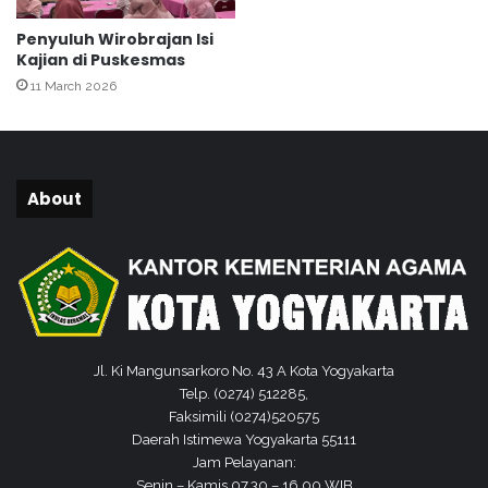
P
m
Penyuluh Wirobrajan Isi
e
a
Kajian di Puskesmas
n
s
11 March 2026
y
"
u
l
u
h
About
H
a
r
u
s
M
a
m
Jl. Ki Mangunsarkoro No. 43 A Kota Yogyakarta
p
Telp. (0274) 512285,
u
Faksimili (0274)520575
M
Daerah Istimewa Yogyakarta 55111
e
Jam Pelayanan:
m
Senin – Kamis 07.30 – 16.00 WIB