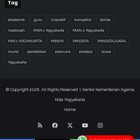
Tag
akademik
guru
inspiratif
kompetisi
lomba
madrasah
MAN 1 Yogyakarta
MAN 2 Yogyakarta
MIN 1 YOGYAKARTA
MIN1YK
MINSATA
MINSATAJUARA
murid
pendidikan
pramuka
prestasi
siswa
Yogyakarta
© Copyright 2026, All Rights Reserved | Kantor Kementerian Agama
Kota Yogyakarta
Home
RSS
Facebook
X
YouTube
Instagram