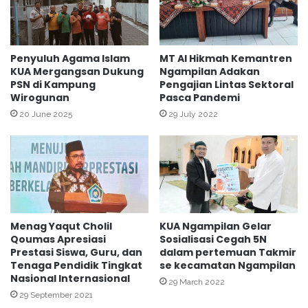
r
m
a
e
t
n
a
a
Penyuluh Agama Islam
MT Al Hikmah Kemantren
A
KUA Mergangsan Dukung
Ngampilan Adakan
g
PSN di Kampung
Pengajian Lintas Sektoral
’
K
Wirogunan
Pasca Pandemi
y
o
u
t
20 June 2025
29 July 2022
n
a
Y
o
g
y
a
k
Menag Yaqut Cholil
KUA Ngampilan Gelar
a
Qoumas Apresiasi
Sosialisasi Cegah 5N
r
Prestasi Siswa, Guru, dan
dalam pertemuan Takmir
t
Tenaga Pendidik Tingkat
se kecamatan Ngampilan
a
Nasional Internasional
29 March 2022
K
29 September 2021
u