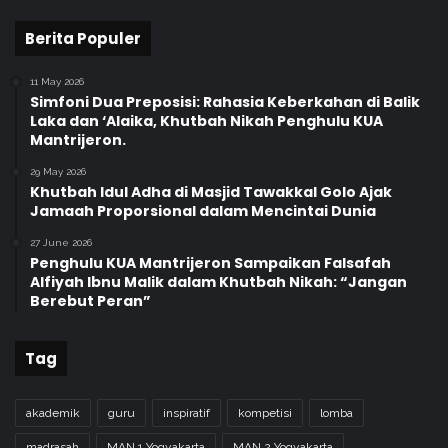
Berita Populer
11 May 2026
Simfoni Dua Preposisi: Rahasia Keberkahan di Balik
Laka dan ‘Alaika, Khutbah Nikah Penghulu KUA
Mantrijeron.
29 May 2026
Khutbah Idul Adha di Masjid Tawakkal Golo Ajak
Jamaah Proporsional dalam Mencintai Dunia
27 June 2026
Penghulu KUA Mantrijeron Sampaikan Falsafah
Alfiyah Ibnu Malik dalam Khutbah Nikah: “Jangan
Berebut Peran”
Tag
akademik
guru
inspiratif
kompetisi
lomba
madrasah
MAN 1 Yogyakarta
MAN 2 Yogyakarta