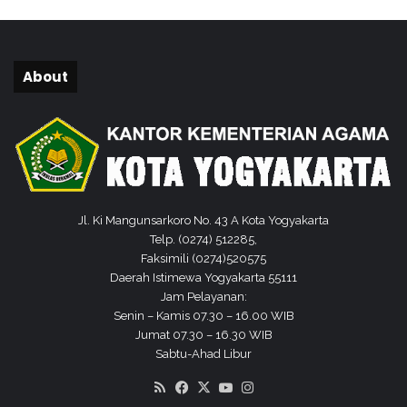
n
j
u
n
About
g
i
M
A
N
1
d
a
Jl. Ki Mangunsarkoro No. 43 A Kota Yogyakarta
n
Telp. (0274) 512285,
M
Faksimili (0274)520575
A
Daerah Istimewa Yogyakarta 55111
N
Jam Pelayanan:
2
Senin – Kamis 07.30 – 16.00 WIB
Jumat 07.30 – 16.30 WIB
Sabtu-Ahad Libur
RSS
Facebook
X
YouTube
Instagram