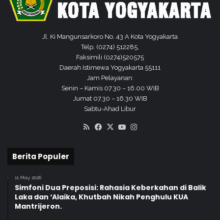
a
Y
o
g
Jl. Ki Mangunsarkoro No. 43 A Kota Yogyakarta
y
Telp. (0274) 512285,
a
Faksimili (0274)520575
k
Daerah Istimewa Yogyakarta 55111
a
Jam Pelayanan:
r
Senin – Kamis 07.30 – 16.00 WIB
t
Jumat 07.30 – 16.30 WIB
a
Sabtu-Ahad Libur
RSS
Facebook
X
YouTube
Instagram
Berita Populer
11 May 2026
Simfoni Dua Preposisi: Rahasia Keberkahan di Balik
Laka dan ‘Alaika, Khutbah Nikah Penghulu KUA
Mantrijeron.