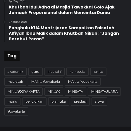
29 May 2026
Khutbah Idul Adha di Masjid Tawakkal Golo Ajak
Jamaah Proporsional dalam Mencintai Dunia
27 June 2026
Penghulu KUA Mantrijeron Sampaikan Falsafah
Alfiyah Ibnu Malik dalam Khutbah Nikah: “Jangan
Berebut Peran”
Tag
akademik
guru
inspiratif
kompetisi
lomba
madrasah
MAN 1 Yogyakarta
MAN 2 Yogyakarta
MIN 1 YOGYAKARTA
MIN1YK
MINSATA
MINSATAJUARA
murid
pendidikan
pramuka
prestasi
siswa
Yogyakarta