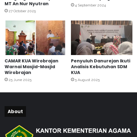
MT An Nur Nyutran
T
4 September 2024
a
27 October 2025
u
s
i
y
a
h
d
CAMAR KUA Wirobrajan
Penyuluh Danurejan Ikuti
i
Warnai Masjid-Masjid
Analisis Kebutuhan SDM
D
Wirobrajan
KUA
P
25 June 2025
5 August 2025
3
A
P
2
K
About
B
K
o
t