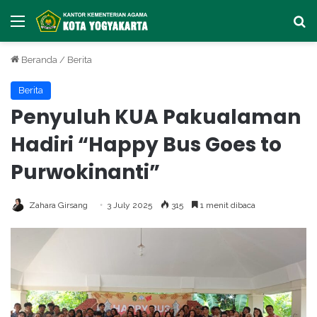
Menu
Ca
Beranda
/
Berita
Berita
Penyuluh KUA Pakualaman
Hadiri “Happy Bus Goes to
Purwokinanti”
Zahara Girsang
3 July 2025
315
1 menit dibaca