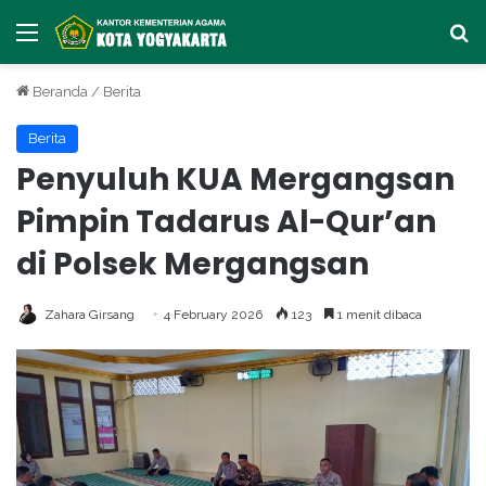
Menu
Ca
Beranda
/
Berita
Berita
Penyuluh KUA Mergangsan
Pimpin Tadarus Al-Qur’an
di Polsek Mergangsan
Zahara Girsang
4 February 2026
123
1 menit dibaca