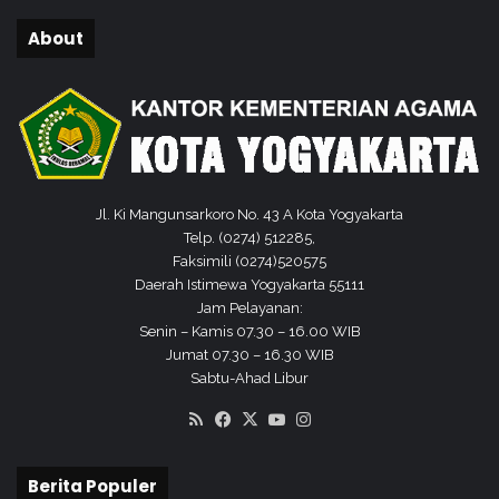
o
m
About
g
i
y
n
a
K
k
e
a
p
r
a
t
r
a
a
Jl. Ki Mangunsarkoro No. 43 A Kota Yogyakarta
k
Telp. (0274) 512285,
a
Faksimili (0274)520575
n
Daerah Istimewa Yogyakarta 55111
L
Jam Pelayanan:
o
Senin – Kamis 07.30 – 16.00 WIB
r
Jumat 07.30 – 16.30 WIB
Sabtu-Ahad Libur
RSS
Facebook
X
YouTube
Instagram
Berita Populer