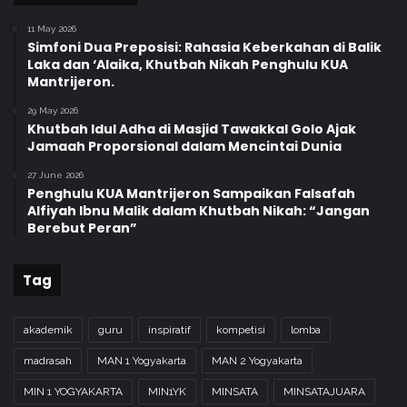
11 May 2026
Simfoni Dua Preposisi: Rahasia Keberkahan di Balik
Laka dan ‘Alaika, Khutbah Nikah Penghulu KUA
Mantrijeron.
29 May 2026
Khutbah Idul Adha di Masjid Tawakkal Golo Ajak
Jamaah Proporsional dalam Mencintai Dunia
27 June 2026
Penghulu KUA Mantrijeron Sampaikan Falsafah
Alfiyah Ibnu Malik dalam Khutbah Nikah: “Jangan
Berebut Peran”
Tag
akademik
guru
inspiratif
kompetisi
lomba
madrasah
MAN 1 Yogyakarta
MAN 2 Yogyakarta
MIN 1 YOGYAKARTA
MIN1YK
MINSATA
MINSATAJUARA