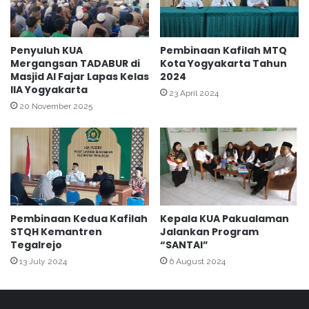
I
a
N
k
A
a
B
n
Penyuluh KUA
Pembinaan Kafilah MTQ
A
Mergangsan TADABUR di
Kota Yogyakarta Tahun
T
H
Masjid Al Fajar Lapas Kelas
2024
A
IIA Yogyakarta
d
D
23 April 2024
i
A
20 November 2025
R
B
u
U
t
R
a
d
n
i
K
M
e
a
Pembinaan Kedua Kafilah
Kepala KUA Pakualaman
l
s
STQH Kemantren
Jalankan Program
a
j
Tegalrejo
“SANTAI”
s
i
13 July 2024
6 August 2024
I
d
I
A
A
l
Y
A