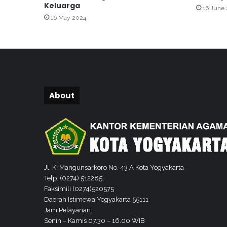
Keluarga
16 June
7
16 May 2024
7
K
e
m
e
n
a
About
g
K
o
t
a
Y
o
Jl. Ki Mangunsarkoro No. 43 A Kota Yogyakarta
g
Telp. (0274) 512285,
y
Faksimili (0274)520575
a
Daerah Istimewa Yogyakarta 55111
k
Jam Pelayanan:
a
Senin – Kamis 07.30 – 16.00 WIB
r