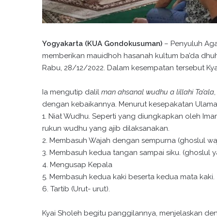
Yogyakarta (KUA Gondokusuman)
– Penyuluh Agam
memberikan mauidhoh hasanah kultum ba’da dhuhur
Rabu, 28/12/2022. Dalam kesempatan tersebut Ky
Ia mengutip dalil
man ahsanal wudhu a lillahi Ta’ala
dengan kebaikannya. Menurut kesepakatan Ulama
1. Niat Wudhu. Seperti yang diungkapkan oleh Ima
rukun wudhu yang ajib dilaksanakan.
2. Membasuh Wajah dengan sempurna (ghoslul waj
3. Membasuh kedua tangan sampai siku. (ghoslul yad
4. Mengusap Kepala
5. Membasuh kedua kaki beserta kedua mata kaki.
6. Tartib (Urut- urut).
Kyai Sholeh begitu panggilannya, menjelaskan de