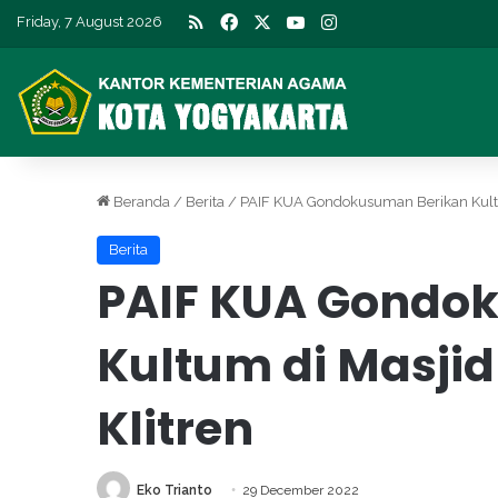
RSS
Facebook
X
YouTube
Instagram
Friday, 7 August 2026
Beranda
/
Berita
/
PAIF KUA Gondokusuman Berikan Kultum
Berita
PAIF KUA Gondo
Kultum di Masjid
Klitren
Eko Trianto
29 December 2022