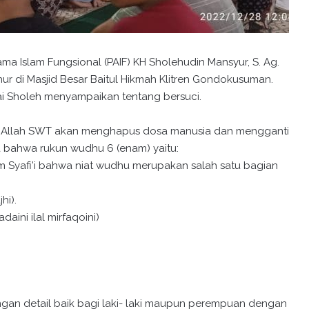
a Islam Fungsional (PAIF) KH Sholehudin Mansyur, S. Ag.
 di Masjid Besar Baitul Hikmah Klitren Gondokusuman.
ai Sholeh menyampaikan tentang bersuci.
, Allah SWT akan menghapus dosa manusia dan mengganti
 bahwa rukun wudhu 6 (enam) yaitu:
m Syafi’i bahwa niat wudhu merupakan salah satu bagian
hi).
aini ilal mirfaqoini)
ngan detail baik bagi laki- laki maupun perempuan dengan