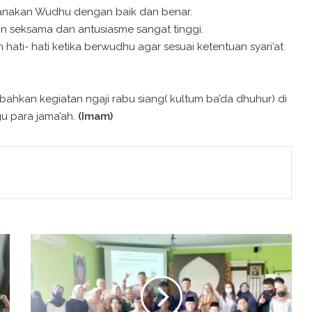
nakan Wudhu dengan baik dan benar.
n seksama dan antusiasme sangat tinggi.
 hati- hati ketika berwudhu agar sesuai ketentuan syari’at
kan kegiatan ngaji rabu siang( kultum ba’da dhuhur) di
gu para jama’ah.
(Imam)
B
i
m
b
i