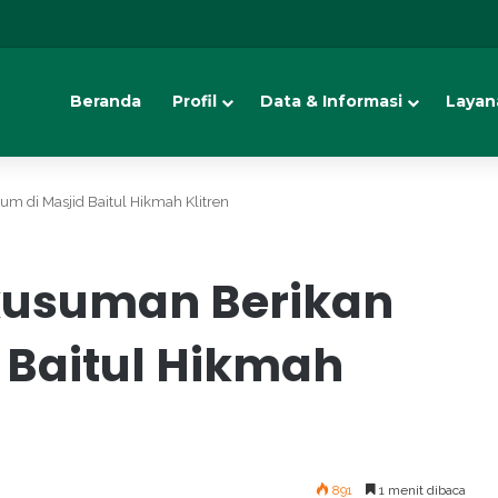
Beranda
Profil
Data & Informasi
Layan
 di Masjid Baitul Hikmah Klitren
kusuman Berikan
 Baitul Hikmah
891
1 menit dibaca