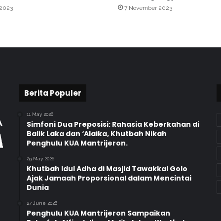
 2023
7 November 2023
U
A
K
e
c
a
m
a
Berita Populer
t
a
n
11 May 2026
U
Simfoni Dua Preposisi: Rahasia Keberkahan di
Balik Laka dan ‘Alaika, Khutbah Nikah
m
Penghulu KUA Mantrijeron.
b
u
29 May 2026
l
Khutbah Idul Adha di Masjid Tawakkal Golo
h
Ajak Jamaah Proporsional dalam Mencintai
a
Dunia
r
27 June 2026
j
Penghulu KUA Mantrijeron Sampaikan
o