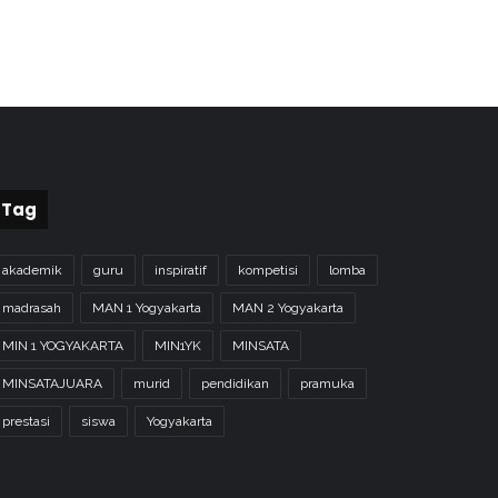
Tag
akademik
guru
inspiratif
kompetisi
lomba
madrasah
MAN 1 Yogyakarta
MAN 2 Yogyakarta
MIN 1 YOGYAKARTA
MIN1YK
MINSATA
MINSATAJUARA
murid
pendidikan
pramuka
prestasi
siswa
Yogyakarta