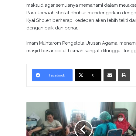
maksud agar semuanya memahami dalam melaksa
Para Jama’ah sholat dhuhur, mendengarkan denga
Kyai Sholeh berharap, kedepan akan lebih teliti dan
dengan baik dan benar.
Imam Muhtarom Pengelola Urusan Agama, menambah
masjid besar baitul hikmah sangat ditunggu- tung
Bagikan melalui surel
Cetak
Facebook
X
D
o
n
o
r