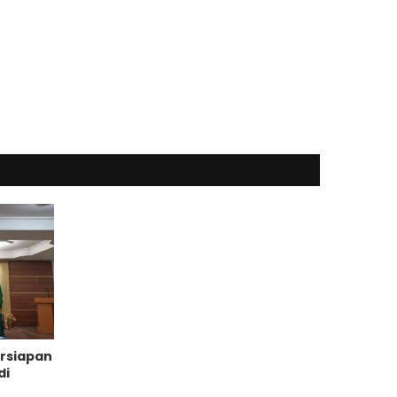
ersiapan
di