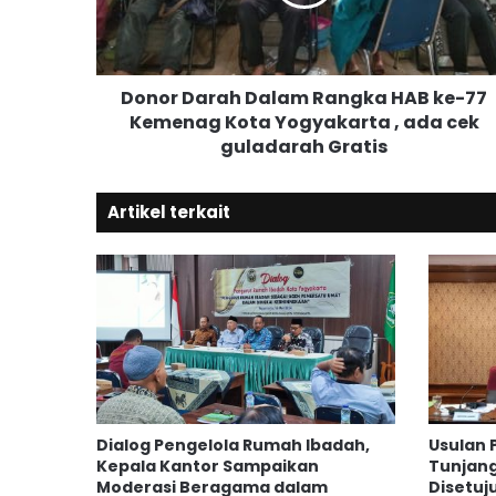
D
a
r
a
Donor Darah Dalam Rangka HAB ke-77
h
Kemenag Kota Yogyakarta , ada cek
D
guladarah Gratis
a
l
a
Artikel terkait
m
R
a
n
g
k
a
H
A
B
Dialog Pengelola Rumah Ibadah,
Usulan
k
Kepala Kantor Sampaikan
Tunjan
e
Moderasi Beragama dalam
Disetuju
-