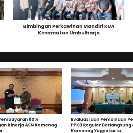
n
g
a
n
Bimbingan Perkawinan Mandiri KUA
P
Kecamatan Umbulharjo
e
r
k
a
w
i
n
a
n
M
a
n
d
i
 Pembayaran 80%
Evaluasi dan Pembinaan P
r
gan Kinerja ASN Kemenag
PPKB Reguler Berlangsung 
i
i
Kemenag Yogyakarta
K