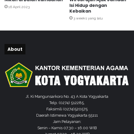
a
u
Isi Hidup dengan
16 April 2023
l
l
Kebaikan
a
H
3 weeks yang lalu
m
i
R
k
a
m
n
a
g
h
About
k
K
a
l
H
i
A
t
B
r
k
e
e
n
-
Jl. Ki Mangunsarkoro No. 43 A Kota Yogyakarta
7
Telp. (0274) 512285,
7
Faksimili (0274)520575
Daerah Istimewa Yogyakarta 55111
Jam Pelayanan:
Senin – Kamis 07.30 – 16.00 WIB