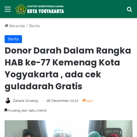
Menu
Ca
Beranda
/
Berita
Berita
Donor Darah Dalam Rangka
HAB ke-77 Kemenag Kota
Yogyakarta , ada cek
guladarah Gratis
Zahara Girsang
28 December 2022
540
Kurang dari satu menit