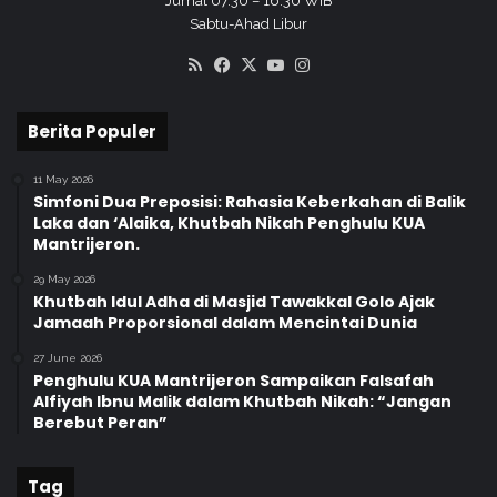
Jumat 07.30 – 16.30 WIB
Sabtu-Ahad Libur
RSS
Facebook
X
YouTube
Instagram
Berita Populer
11 May 2026
Simfoni Dua Preposisi: Rahasia Keberkahan di Balik
Laka dan ‘Alaika, Khutbah Nikah Penghulu KUA
Mantrijeron.
29 May 2026
Khutbah Idul Adha di Masjid Tawakkal Golo Ajak
Jamaah Proporsional dalam Mencintai Dunia
27 June 2026
Penghulu KUA Mantrijeron Sampaikan Falsafah
Alfiyah Ibnu Malik dalam Khutbah Nikah: “Jangan
Berebut Peran”
Tag