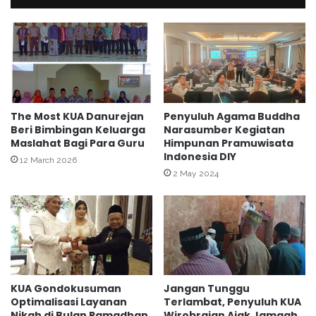
p
k
a
a
d
n
a
K
T
u
o
l
k
t
o
u
The Most KUA Danurejan
Penyuluh Agama Buddha
h
Beri Bimbingan Keluarga
Narasumber Kegiatan
m
L
Maslahat Bagi Para Guru
Himpunan Pramuwisata
d
Indonesia DIY
i
i
12 March 2026
n
M
2 May 2024
t
a
a
s
s
j
A
i
g
d
a
B
m
a
KUA Gondokusuman
Jangan Tunggu
a
i
Optimalisasi Layanan
Terlambat, Penyuluh KUA
D
t
Nikah di Bulan Ramadhan
Wirobrajan Ajak Jamaah