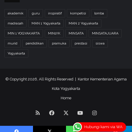
akademik
guru
inspiratif
kompetisi
lomba
madrasah
MAN 1 Yogyakarta
MAN 2 Yogyakarta
MIN 1 YOGYAKARTA
MIN1YK
MINSATA
MINSATAJUARA
murid
pendidikan
pramuka
prestasi
siswa
Yogyakarta
© Copyright 2026, All Rights Reserved | Kantor Kementerian Agama
Kota Yogyakarta
Home
RSS
Facebook
X
YouTube
Instagram
Hubungi kami via WA