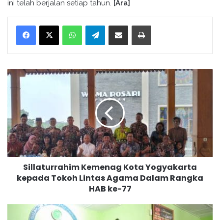
ini telah berjalan setiap tahun.
[Ara]
WhatsApp
Telegram
Bagikan melalui surel
Cetak
S
i
l
l
a
t
u
r
r
Sillaturrahim Kemenag Kota Yogyakarta
a
kepada Tokoh Lintas Agama Dalam Rangka
h
HAB ke-77
i
m
K
P
e
A