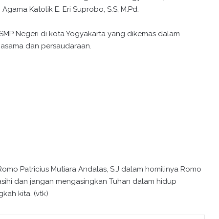
 Agama Katolik E. Eri Suprobo, S.S, M.Pd.
ari SMP Negeri di kota Yogyakarta yang dikemas dalam
jasama dan persaudaraan.
Romo Patricius Mutiara Andalas, S.J dalam homilinya Romo
asihi dan jangan mengasingkan Tuhan dalam hidup
kah kita. (vtk)