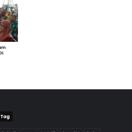
lam
DI
Tag