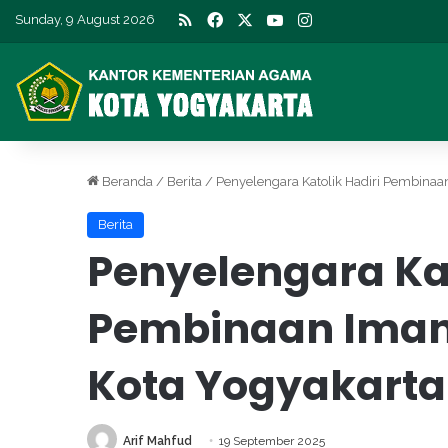
RSS
Facebook
X
YouTube
Instagram
Sunday, 9 August 2026
Beranda
/
Berita
/
Penyelengara Katolik Hadiri Pembinaa
Berita
Penyelengara Kat
Pembinaan Iman 
Kota Yogyakarta
Arif Mahfud
19 September 2025