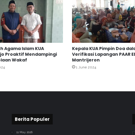
e
k
a
s
e
d
a
h Agama Islam KUA
Kepala KUA Pimpin Doa da
n
jo Proaktif Mendampingi
Verifikasi Lapangan PAAR E
W
olaan Wakaf
Mantrijeron
o
024
1 June 2024
r
k
s
h
o
p
D
i
Berita Populer
g
i
t
11 May 2026