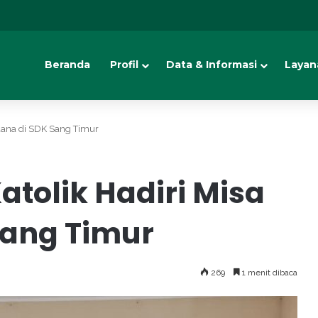
Beranda
Profil
Data & Informasi
Layan
rdana di SDK Sang Timur
tolik Hadiri Misa
Sang Timur
269
1 menit dibaca