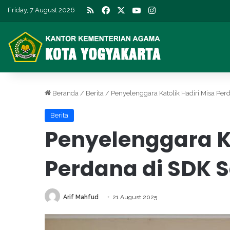
RSS
Facebook
X
YouTube
Instagram
Friday, 7 August 2026
Beranda
/
Berita
/
Penyelenggara Katolik Hadiri Misa Pe
Berita
Penyelenggara Ka
Perdana di SDK 
Arif Mahfud
21 August 2025