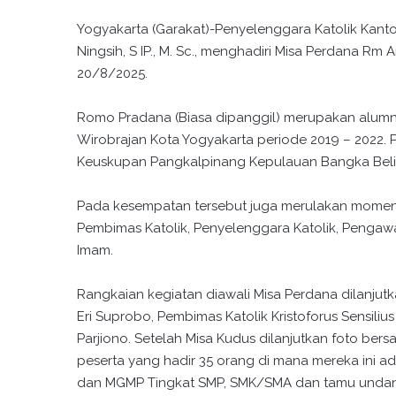
Yogyakarta (Garakat)-Penyelenggara Katolik Kantor
Ningsih, S IP., M. Sc., menghadiri Misa Perdana R
20/8/2025.
Romo Pradana (Biasa dipanggil) merupakan alumni 
Wirobrajan Kota Yogyakarta periode 2019 – 2022. 
Keuskupan Pangkalpinang Kepulauan Bangka Beli
Pada kesempatan tersebut juga merulakan momen
Pembimas Katolik, Penyelenggara Katolik, Pengaw
Imam.
Rangkaian kegiatan diawali Misa Perdana dilanjut
Eri Suprobo, Pembimas Katolik Kristoforus Sensili
Parjiono. Setelah Misa Kudus dilanjutkan foto be
peserta yang hadir 35 orang di mana mereka ini 
dan MGMP Tingkat SMP, SMK/SMA dan tamu undanga