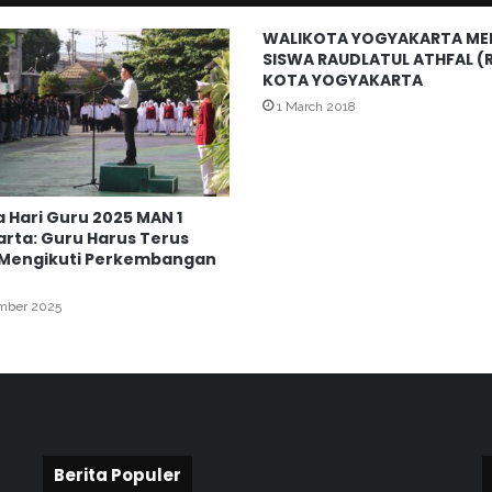
y
a
WALIKOTA YOGYAKARTA ME
SISWA RAUDLATUL ATHFAL (R
k
KOTA YOGYAKARTA
a
r
1 March 2018
t
a
U
p
 Hari Guru 2025 MAN 1
g
rta: Guru Harus Terus
r
 Mengikuti Perkembangan
a
d
mber 2025
e
S
k
i
l
l
:
Berita Populer
N