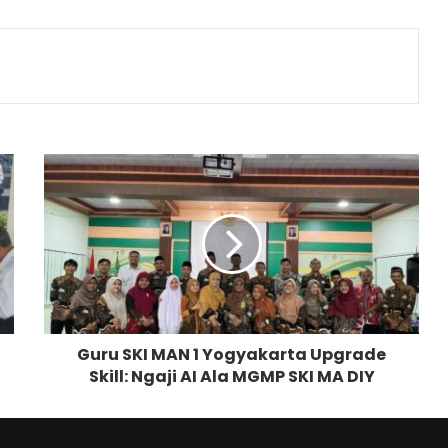
G
u
r
u
S
K
I
M
A
Guru SKI MAN 1 Yogyakarta Upgrade
N
Skill: Ngaji AI Ala MGMP SKI MA DIY
1
Y
o
g