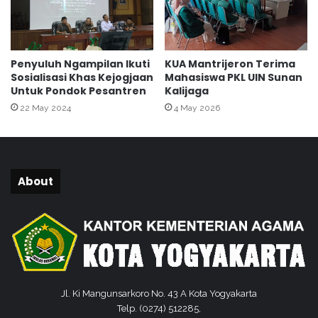
a
e
n
w
a
a
n
j
Penyuluh Ngampilan Ikuti
KUA Mantrijeron Terima
G
i
Sosialisasi Khas Kejogjaan
Mahasiswa PKL UIN Sunan
e
b
Untuk Pondok Pesantren
Kalijaga
l
a
22 May 2024
4 May 2026
a
n
r
K
R
e
a
t
p
i
About
a
m
t
b
K
a
o
n
o
g
r
M
d
e
i
n
Jl. Ki Mangunsarkoro No. 43 A Kota Yogyakarta
n
u
Telp. (0274) 512285,