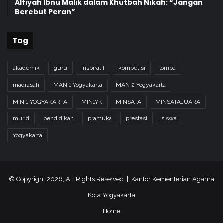
Alfiyah Ibnu Malik dalam Khutbah Nikah: “Jangan
Berebut Peran”
Tag
akademik
guru
inspiratif
kompetisi
lomba
madrasah
MAN 1 Yogyakarta
MAN 2 Yogyakarta
MIN 1 YOGYAKARTA
MIN1YK
MINSATA
MINSATAJUARA
murid
pendidikan
pramuka
prestasi
siswa
Yogyakarta
© Copyright 2026, All Rights Reserved | Kantor Kementerian Agama
Kota Yogyakarta
Home