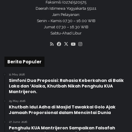
a
n
Faksimili (0274)520575
s
t
Daerah Istimewa Yogyakarta 55111
i
u
Jam Pelayanan:
F
t
Senin – Kamis 07.30 – 16.00 WIB
i
H
Jumat 07.30 – 16.30 WIB
n
a
Sabtu-Ahad Libur
a
k
RSS
Facebook
X
YouTube
Instagram
l
Berita Populer
11 May 2026
Simfoni Dua Preposisi: Rahasia Keberkahan di Balik
Laka dan ‘Alaika, Khutbah Nikah Penghulu KUA
Mantrijeron.
29 May 2026
Khutbah Idul Adha di Masjid Tawakkal Golo Ajak
Jamaah Proporsional dalam Mencintai Dunia
27 June 2026
Penghulu KUA Mantrijeron Sampaikan Falsafah