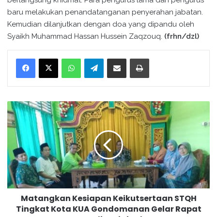
berlangsung khidmat. Para pengurus lama dan pengurus
baru melakukan penandatanganan penyerahan jabatan.
Kemudian dilanjutkan dengan doa yang dipandu oleh
Syaikh Muhammad Hassan Hussein Zaqzouq.
(frhn/dzl)
WhatsApp
Telegram
Bagikan melalui surel
Cetak
M
a
t
a
n
g
k
a
n
Matangkan Kesiapan Keikutsertaan STQH
K
Tingkat Kota KUA Gondomanan Gelar Rapat
e