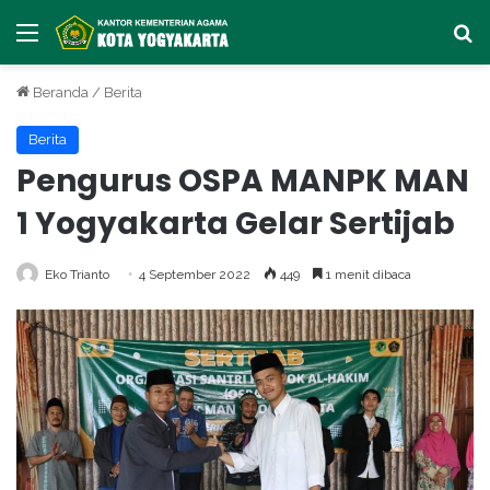
Menu
Ca
Beranda
/
Berita
Berita
Pengurus OSPA MANPK MAN
1 Yogyakarta Gelar Sertijab
Eko Trianto
4 September 2022
449
1 menit dibaca