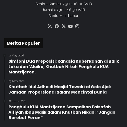
Senin – Kamis 07.30 – 16.00 WIB
u
Jumat 07.30 – 16.30 WIB
a
Sabtu-Ahad Libur
l
RSS
Facebook
X
YouTube
Instagram
Berita Populer
11 May 2026
Simfoni Dua Preposisi: Rahasia Keberkahan di Balik
Laka dan ‘Alaika, Khutbah Nikah Penghulu KUA
Mantrijeron.
29 May 2026
Khutbah Idul Adha di Masjid Tawakkal Golo Ajak
Jamaah Proporsional dalam Mencintai Dunia
27 June 2026
Penghulu KUA Mantrijeron Sampaikan Falsafah
Alfiyah Ibnu Malik dalam Khutbah Nikah: “Jangan
Berebut Peran”