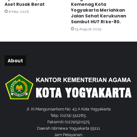
u
a
Aset Rusak Berat
Kemenag Kota
r
r
Yogyakarta Meriahkan
6 May 2026
a
t
Jalan Sehat Kerukunan
n
a
Sambut HUT RI ke-80.
G
15 August 2025
e
l
a
r
P
About
e
r
t
e
m
u
a
Jl. Ki Mangunsarkoro No. 43 A Kota Yogyakarta
n
Telp. (0274) 512285,
V
Faksimili (0274)520575
i
Daerah Istimewa Yogyakarta 55111
r
Jam Pelayanan:
t