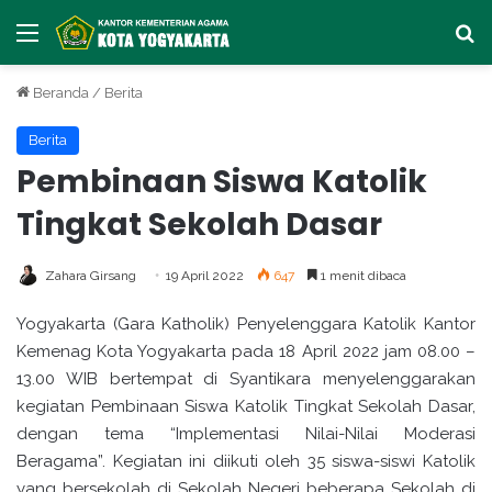
Menu
Ca
Beranda
/
Berita
Berita
Pembinaan Siswa Katolik
Tingkat Sekolah Dasar
Zahara Girsang
19 April 2022
647
1 menit dibaca
Yogyakarta (Gara Katholik) Penyelenggara Katolik Kantor
Kemenag Kota Yogyakarta pada 18 April 2022 jam 08.00 –
13.00 WIB bertempat di Syantikara menyelenggarakan
kegiatan Pembinaan Siswa Katolik Tingkat Sekolah Dasar,
dengan tema “Implementasi Nilai-Nilai Moderasi
Beragama”. Kegiatan ini diikuti oleh 35 siswa-siswi Katolik
yang bersekolah di Sekolah Negeri beberapa Sekolah di