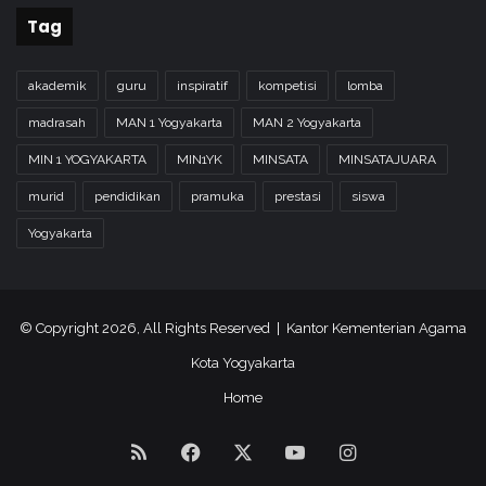
Tag
akademik
guru
inspiratif
kompetisi
lomba
madrasah
MAN 1 Yogyakarta
MAN 2 Yogyakarta
MIN 1 YOGYAKARTA
MIN1YK
MINSATA
MINSATAJUARA
murid
pendidikan
pramuka
prestasi
siswa
Yogyakarta
© Copyright 2026, All Rights Reserved | Kantor Kementerian Agama
Kota Yogyakarta
Home
RSS
Facebook
X
YouTube
Instagram