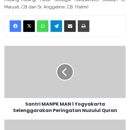
Maryati, CB dan Sr. Anggeline, CB. (Yatmi)
WhatsApp
Telegram
Bagikan melalui surel
Cetak
S
a
n
t
r
i
M
A
N
Santri MANPK MAN 1 Yogyakarta
P
Selenggarakan Peringatan Nuzulul Quran
K
M
A
S
N
a