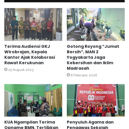
k
n
a
s
n
a
P
E
e
l
r
-
i
H
n
a
Gotong Royong “Jumat
Terima Audiensi GKJ
g
Bersih”, MAN 2
Wirobrajan, Kepala
k
Yogyakarta Jaga
Kantor Ajak Kolaborasi
a
i
Kebersihan dan Iklim
Rawat Kerukunan
t
m
Madrasah
a
M
25 August 2023
n
6 February 2026
A
N
N
u
1
z
Y
u
o
l
g
u
y
l
a
KUA Ngampilan Terima
Penyuluh Agama dan
Q
k
Opname BMN, Tertibkan
Pengawas Sekolah