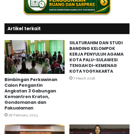
a
a
r
D
t
h
a
a
P
Artikel terkait
r
e
m
n
a
SILATURAHIM DAN STUDI
u
P
BANDING KELOMPOK
h
a
KERJA PENYULUH AGAMA
H
KOTA PALU-SULAWESI
w
TENGAH DI-KEMENAG
a
i
KOTA YOGYAKARTA
r
y
u
a
7 March 2018
Bimbingan Perkawinan
,
Calon Pengantin
t
Angkatan 3 Gabungan
R
a
Kemantren Kraton,
e
n
Gondomanan dan
n
M
Pakualaman
v
A
28 February 2023
y
N
d
1
a
Y