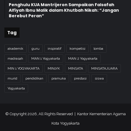
Penghulu KUA Mantrijeron Sampaikan Falsafah
Alfiyah Ibnu Malik dalam Khutbah Nikah: “Jangan
Berebut Peran”
Tag
akademik
guru
inspiratif
kompetisi
lomba
madrasah
MAN 1 Yogyakarta
MAN 2 Yogyakarta
MIN 1 YOGYAKARTA
MIN1YK
MINSATA
MINSATAJUARA
murid
pendidikan
pramuka
prestasi
siswa
Yogyakarta
© Copyright 2026, All Rights Reserved | Kantor Kementerian Agama
Kota Yogyakarta