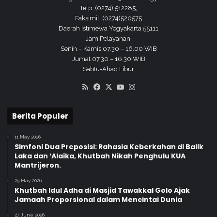
Telp. (0274) 512285,
Faksimili (0274)520575
Daerah Istimewa Yogyakarta 55111
Jam Pelayanan:
Senin – Kamis 07.30 – 16.00 WIB
Jumat 07.30 – 16.30 WIB
Sabtu-Ahad Libur
RSS
Facebook
X
YouTube
Instagram
Berita Populer
11 May 2026
Simfoni Dua Preposisi: Rahasia Keberkahan di Balik
Laka dan ‘Alaika, Khutbah Nikah Penghulu KUA
Mantrijeron.
29 May 2026
Khutbah Idul Adha di Masjid Tawakkal Golo Ajak
Jamaah Proporsional dalam Mencintai Dunia
27 June 2026