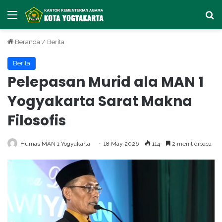
Menu
Ca
Beranda
/
Berita
Berita
Pelepasan Murid ala MAN 1
Yogyakarta Sarat Makna
Filosofis
Humas MAN 1 Yogyakarta
18 May 2026
114
2 menit dibaca