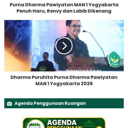
Purna Dharma Pawiyatan MAN 1 Yogyakarta
m
Penuh Haru, Renvy dan Labib Dikenang
a
P
a
D
w
h
i
a
y
r
a
m
t
a
a
P
n
u
M
r
Dharma Puruhita Purna Dharma Pawiyatan
A
u
N
MAN 1 Yogyakarta 2026
h
1
i
Y
t
o
a
Agenda Penggunaan Ruangan
g
P
y
u
a
r
k
n