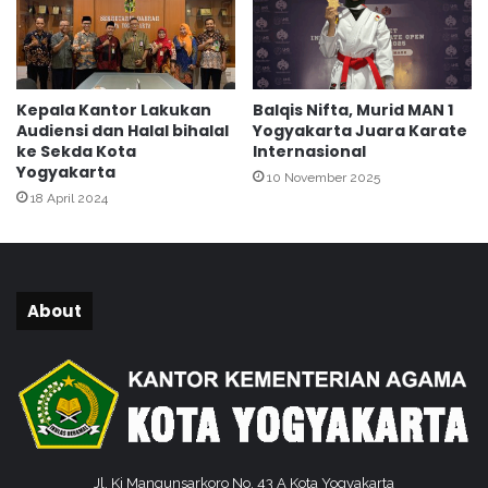
n
o
L
g
a
y
b
a
i
k
Kepala Kantor Lakukan
Balqis Nifta, Murid MAN 1
b
a
Audiensi dan Halal bihalal
Yogyakarta Juara Karate
D
r
ke Sekda Kota
Internasional
i
t
Yogyakarta
10 November 2025
k
a
18 April 2024
e
2
n
0
a
2
n
6
g
About
Jl. Ki Mangunsarkoro No. 43 A Kota Yogyakarta