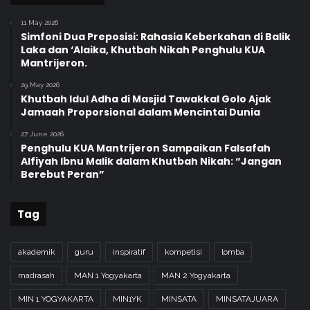
11 May 2026
Simfoni Dua Preposisi: Rahasia Keberkahan di Balik
Laka dan ‘Alaika, Khutbah Nikah Penghulu KUA
Mantrijeron.
29 May 2026
Khutbah Idul Adha di Masjid Tawakkal Golo Ajak
Jamaah Proporsional dalam Mencintai Dunia
27 June 2026
Penghulu KUA Mantrijeron Sampaikan Falsafah
Alfiyah Ibnu Malik dalam Khutbah Nikah: “Jangan
Berebut Peran”
Tag
akademik
guru
inspiratif
kompetisi
lomba
madrasah
MAN 1 Yogyakarta
MAN 2 Yogyakarta
MIN 1 YOGYAKARTA
MIN1YK
MINSATA
MINSATAJUARA