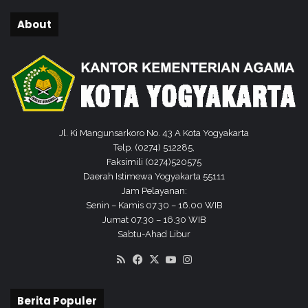
e
About
r
a
n
d
i
M
P
P
Jl. Ki Mangunsarkoro No. 43 A Kota Yogyakarta
Telp. (0274) 512285,
Faksimili (0274)520575
Daerah Istimewa Yogyakarta 55111
Jam Pelayanan:
Senin – Kamis 07.30 – 16.00 WIB
Jumat 07.30 – 16.30 WIB
Sabtu-Ahad Libur
RSS
Facebook
X
YouTube
Instagram
Berita Populer