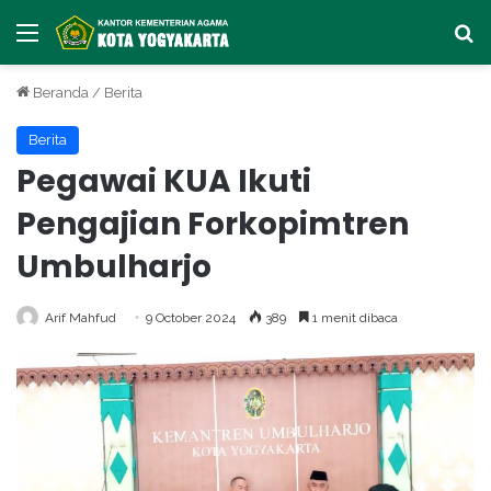
Menu
Ca
Beranda
/
Berita
Berita
Pegawai KUA Ikuti
Pengajian Forkopimtren
Umbulharjo
Arif Mahfud
9 October 2024
389
1 menit dibaca