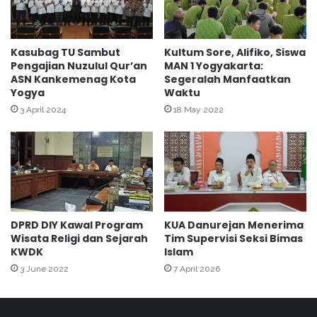
s
m
Z
e
a
n
w
a
Kasubag TU Sambut
Kultum Sore, Alifiko, Siswa
a
Pengajian Nuzulul Qur’an
MAN 1 Yogyakarta:
g
ASN Kankemenag Kota
Segeralah Manfaatkan
K
K
Yogya
Waktu
a
o
n
t
3 April 2024
18 May 2022
w
a
i
Y
l
o
K
g
e
y
m
a
e
k
DPRD DIY Kawal Program
KUA Danurejan Menerima
n
a
Wisata Religi dan Sejarah
Tim Supervisi Seksi Bimas
a
r
KWDK
Islam
g
t
3 June 2022
7 April 2026
D
a
I
P
Y
a
m