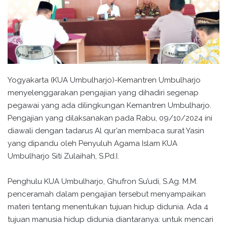
Yogyakarta (KUA Umbulharjo)-Kemantren Umbulharjo
menyelenggarakan pengajian yang dihadiri segenap
pegawai yang ada dilingkungan Kemantren Umbulharjo.
Pengajian yang dilaksanakan pada Rabu, 09/10/2024 ini
diawali dengan tadarus Al qur’an membaca surat Yasin
yang dipandu oleh Penyuluh Agama Islam KUA
Umbulharjo Siti Zulaihah, S.Pd.I.
Penghulu KUA Umbulharjo, Ghufron Su’udi, S.Ag. M.M.
penceramah dalam pengajian tersebut menyampaikan
materi tentang menentukan tujuan hidup didunia. Ada 4
tujuan manusia hidup didunia diantaranya: untuk mencari