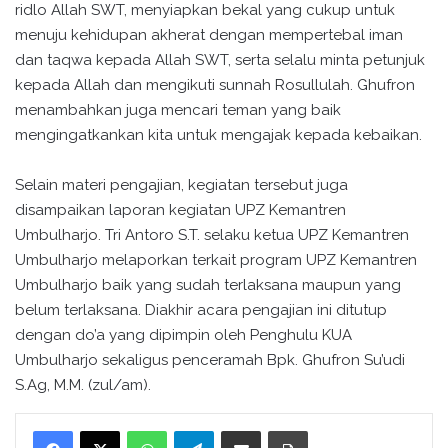
ridlo Allah SWT, menyiapkan bekal yang cukup untuk
menuju kehidupan akherat dengan mempertebal iman
dan taqwa kepada Allah SWT, serta selalu minta petunjuk
kepada Allah dan mengikuti sunnah Rosullulah. Ghufron
menambahkan juga mencari teman yang baik
mengingatkankan kita untuk mengajak kepada kebaikan.
Selain materi pengajian, kegiatan tersebut juga
disampaikan laporan kegiatan UPZ Kemantren
Umbulharjo. Tri Antoro S.T. selaku ketua UPZ Kemantren
Umbulharjo melaporkan terkait program UPZ Kemantren
Umbulharjo baik yang sudah terlaksana maupun yang
belum terlaksana. Diakhir acara pengajian ini ditutup
dengan do’a yang dipimpin oleh Penghulu KUA
Umbulharjo sekaligus penceramah Bpk. Ghufron Su’udi
S.Ag, M.M. (zul/am).
WhatsApp
Telegram
Bagikan melalui surel
Cetak