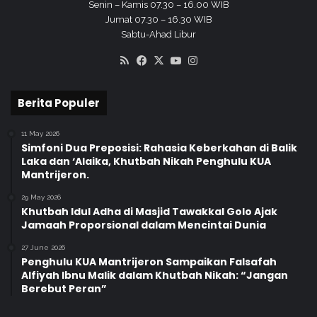
a
Senin – Kamis 07.30 – 16.00 WIB
s
Jumat 07.30 – 16.30 WIB
j
Sabtu-Ahad Libur
i
RSS
Facebook
X
YouTube
Instagram
d
Berita Populer
11 May 2026
Simfoni Dua Preposisi: Rahasia Keberkahan di Balik
Laka dan ‘Alaika, Khutbah Nikah Penghulu KUA
Mantrijeron.
29 May 2026
Khutbah Idul Adha di Masjid Tawakkal Golo Ajak
Jamaah Proporsional dalam Mencintai Dunia
27 June 2026
Penghulu KUA Mantrijeron Sampaikan Falsafah
Alfiyah Ibnu Malik dalam Khutbah Nikah: “Jangan
Berebut Peran”