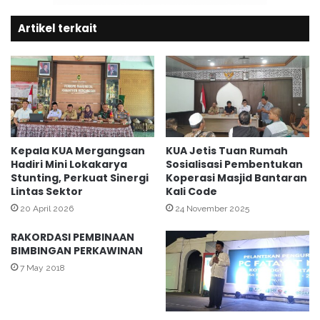
N
n
a
Artikel terkait
M
j
a
a
s
h
j
i
d
B
i
m
Kepala KUA Mergangsan
KUA Jetis Tuan Rumah
Hadiri Mini Lokakarya
Sosialisasi Pembentukan
a
Stunting, Perkuat Sinergi
Koperasi Masjid Bantaran
s
Lintas Sektor
Kali Code
I
s
20 April 2026
24 November 2025
l
RAKORDASI PEMBINAAN
a
BIMBINGAN PERKAWINAN
m
G
7 May 2018
e
l
a