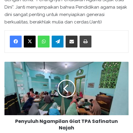
Dini”. Janti menyampaikan bahwa Pendidikan agama sejak
dini sangat penting untuk menyiapkan generasi
berkualitas, berakhlak mulia dan cerdas.(Janti)
WhatsApp
Telegram
Bagikan melalui surel
Cetak
P
e
n
y
u
l
u
h
N
Penyuluh Ngampilan Giat TPA Safinatun
g
Najah
a