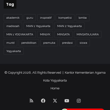
Tag
akademik
guru
inspiratif
kompetisi
lomba
madrasah
MAN 1 Yogyakarta
MAN 2 Yogyakarta
MIN 1 YOGYAKARTA
MIN1YK
MINSATA
MINSATAJUARA
murid
pendidikan
pramuka
prestasi
siswa
Yogyakarta
© Copyright 2026, All Rights Reserved | Kantor Kementerian Agama
Kota Yogyakarta
Home
RSS
Facebook
X
YouTube
Instagram