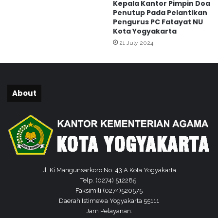
Kepala Kantor Pimpin Doa
r
Penutup Pada Pelantikan
P
Pengurus PC Fatayat NU
e
Kota Yogyakarta
l
21 July 2024
a
t
i
h
a
About
n
b
a
g
i
T
a
k
Jl. Ki Mangunsarkoro No. 43 A Kota Yogyakarta
m
Telp. (0274) 512285,
i
Faksimili (0274)520575
r
Daerah Istimewa Yogyakarta 55111
M
Jam Pelayanan: