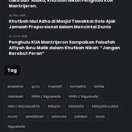
Laka dan ‘Alaika, Khutbah Nikah Penghulu KUA
Mantrijeron.
29 May 2026
Khutbah Idul Adha di Masjid Tawakkal Golo Ajak
Jamaah Proporsional dalam Mencintai Dunia
27 June 2026
Penghulu KUA Mantrijeron Sampaikan Falsafah
Alfiyah Ibnu Malik dalam Khutbah Nikah: “Jangan
Berebut Peran”
Tag
akademik
guru
inspiratif
kompetisi
lomba
madrasah
MAN 1 Yogyakarta
MAN 2 Yogyakarta
MIN 1 YOGYAKARTA
MIN1YK
MINSATA
MINSATAJUARA
murid
pendidikan
pramuka
prestasi
siswa
Yogyakarta