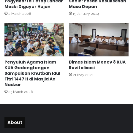
Yogyakarta Tetap Lancar
Senin: Pesan Kesuksesan
d
a
Meski Diguyur Hujan
Masa Depan
i
t
L
a
2 March 2026
15 January 2024
a
n
n
S
j
e
u
k
t
o
k
l
e
a
Penyuluh Agama Islam
Bimas Islam Monev 8 KUA
J
h
KUA Gedongtengen
Revitalisasi
e
Sampaikan Khutbah Idul
21 May 2024
p
Fitri 1447 H di Masjid An
a
Nadzar
n
25 March 2026
g
About