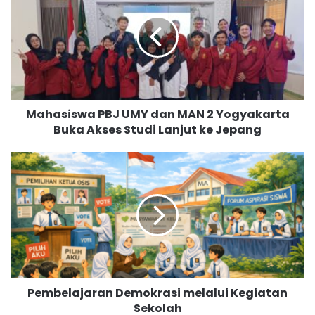
h
a
s
i
s
w
a
Mahasiswa PBJ UMY dan MAN 2 Yogyakarta
P
Buka Akses Studi Lanjut ke Jepang
B
J
U
P
M
e
Y
m
d
b
a
e
n
l
M
a
A
j
N
a
Pembelajaran Demokrasi melalui Kegiatan
2
r
Y
Sekolah
a