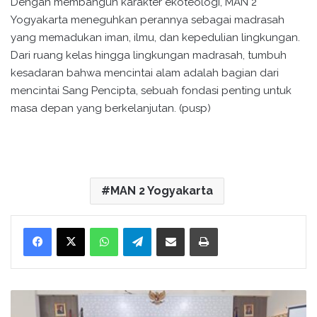
Dengan membangun karakter ekoteologi, MAN 2
Yogyakarta meneguhkan perannya sebagai madrasah
yang memadukan iman, ilmu, dan kepedulian lingkungan.
Dari ruang kelas hingga lingkungan madrasah, tumbuh
kesadaran bahwa mencintai alam adalah bagian dari
mencintai Sang Pencipta, sebuah fondasi penting untuk
masa depan yang berkelanjutan. (pusp)
MAN 2 Yogyakarta
WhatsApp
Telegram
Bagikan melalui surel
Cetak
M
a