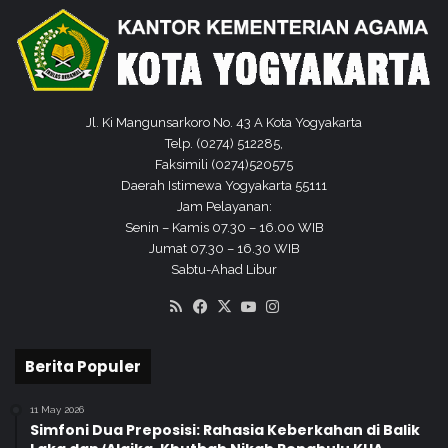
Jl. Ki Mangunsarkoro No. 43 A Kota Yogyakarta
Telp. (0274) 512285,
Faksimili (0274)520575
Daerah Istimewa Yogyakarta 55111
Jam Pelayanan:
Senin – Kamis 07.30 – 16.00 WIB
Jumat 07.30 – 16.30 WIB
Sabtu-Ahad Libur
RSS
Facebook
X
YouTube
Instagram
Berita Populer
11 May 2026
Simfoni Dua Preposisi: Rahasia Keberkahan di Balik