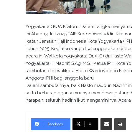
Yogyakarta ( KUA Kraton ) Dalam rangka menyambut
ini Ahad 13 Juli 2025 PAIF Kraton Awaluddin Kirama
Ikatan Jama’ah Haji Indonesia Kota Yogyakarta ( I
Tahun 2025. Kegiatan yang diselenggarakan di G
acara ini Walikota Yogyakarta Dr. (HC) dr. Hasto 
Yogyakarta H. Nadhif, S.Ag, M.S.i, Ketua IPHI Kota Y
sambutan dari walikota Hasto Wardoyo dan Kakan.
Anggota IPHI bagi anggota baru.
Dalam sambutannya, baik Hasto maupun Nadhif me
serta berharap agar semuanya membawa pulang ha
harapan, seluruh hadirin ikut mengamininya. Acara 
Bagikan melalui surel
Cetak
Facebook
X