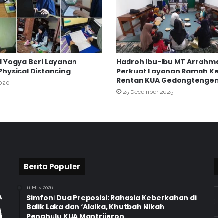
j
e
r
o
n
B
1 Yogya Beri Layanan
Hadroh Ibu-Ibu MT Arrahm
e
 Physical Distancing
Perkuat Layanan Ramah K
l
Rentan KUA Gedongtenge
a
2020
25 December 2025
j
a
r
M
e
n
g
a
Berita Populer
n
a
11 May 2026
l
Simfoni Dua Preposisi: Rahasia Keberkahan di
i
Balik Laka dan ‘Alaika, Khutbah Nikah
Penghulu KUA Mantrijeron.
s