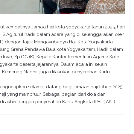
 kembalinya Jama’a haji kota yogyakarta tahun 2025, hari
n, S.Ag turut hadir dalam acara yang di selenggarakan oleh
PHI ) dengan tajuk Mangayubagyo Haji Kota Yogyakarta
edung Graha Pandawa Balaikota Yogyakartam. Hadir dalam
Wardoyo, Sp.OG (K), Kepala Kantor Kementrian Agama Kota
ogyakarta beserta jajarannya. Dalam acara ini selain
 Kemenag Nadhif, juga dilakukan penyerahan Kartu
ngucapkan selamat datang bagi jama’ah haji tahun 2025,
ji yang mambruur. Sebagai bagian dari do’a dan
di akhiri dengan penyerahan Kartu Angkota IPHI. ( AKI )