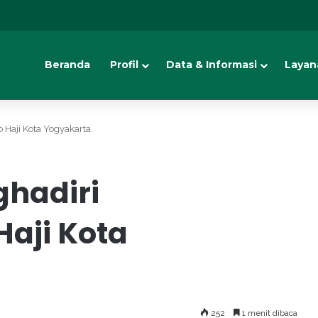
Beranda
Profil
Data & Informasi
Layan
Haji Kota Yogyakarta.
ghadiri
aji Kota
252
1 menit dibaca