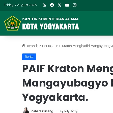
RSS
Facebook
X
YouTube
Instagram
Friday, 7 August 2026
Beranda
/
Berita
/
PAIF Kraton Menghadiri Mangayubagyo 
Berita
PAIF Kraton Men
Mangayubagyo H
Yogyakarta.
Zahara Girsang
14 July 2025